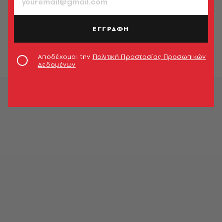
ΚΟΣΜΟΣ
Ανθρωποκυνηγητό στο Τέξας για
κατάδικο που αποφυλακίστηκε
ΕΓΓΡΑΦΗ
«κατά λάθος»
Newsroom
Αποδέχομαι την
Πολιτική Προστασίας Προσωπικών
Δεδομένων