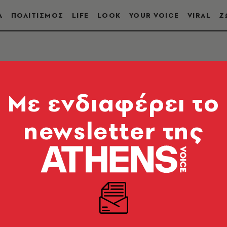
Α
ΠΟΛΙΤΙΣΜΟΣ
LIFE
LOOK
YOUR VOICE
VIRAL
Ζ
Mε ενδιαφέρει το
newsletter της