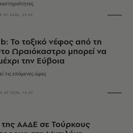
ραστηριότητες
5.07.2026, 22:49
: Το τοξικό νέφος από τη
το Ωραιόκαστρο μπορεί να
μέχρι την Εύβοια
εί τις επόμενες ώρες
5.07.2026, 16:23
 της ΑΑΔΕ σε Τούρκους