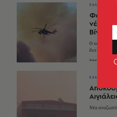
ΕΛΛΑΔΑ
Φωτιά σ
νέφος κ
Βίντεο
Ο καπνός από
δυτικά της χ
Newsroom
0
ΕΛΛΑΔΑ
Απόκοσμ
Αιγιάλε
Νέα αναζωπύ