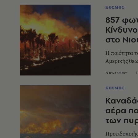
ΚΟΣΜΟΣ
857 φωτ
Κίνδυνο
στο Νιο
Η ποιότητα τ
Αμερικής θεω
Newsroom
1
ΚΟΣΜΟΣ
Καναδάς
αέρα πα
των πυ
Προειδοποιήσ