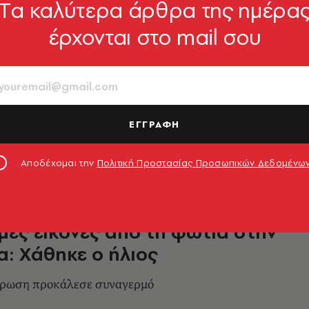
Tα καλύτερα άρθρα της ημέρα
έρχονται στο mail σου
το Πόρτο Γερμενό: Πυκνό
αλύπτει την Πελοπόννησο -
 τις φωτιές μεταφέρεται προς τα νότια και τα
ΕΓΓΡΑΦΗ
ώρας
1.08.2026, 19:27
Αποδέχομαι την
Πολιτική Προστασίας Προσωπικών Δεδομένω
ες εικόνες από τη φωτιά στην
ια: Χάθηκε ο ήλιος
ρωση προκάλεσε συναγερμό