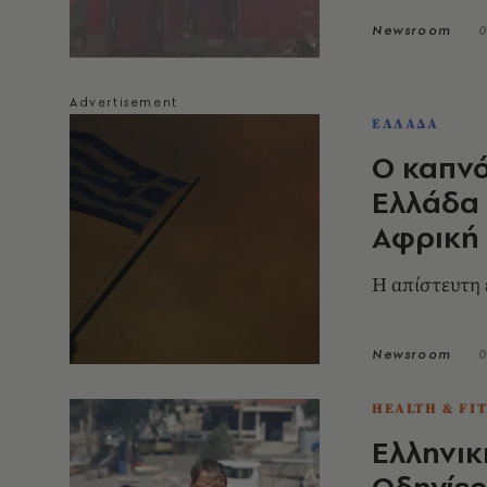
Newsroom
0
ΕΛΛΑΔΑ
Ο καπνό
Ελλάδα 
Αφρική
Η απίστευτη 
Newsroom
0
HEALTH & FI
Ελληνικ
Οδηγίες