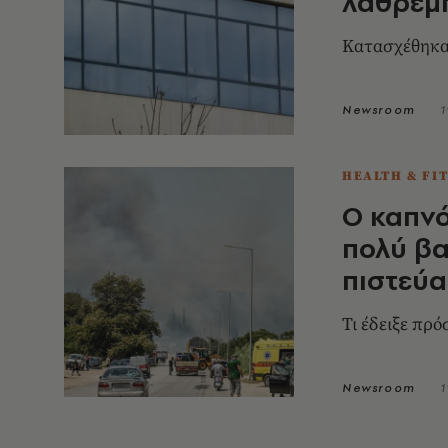
λαθρέμ
Κατασχέθηκαν
Newsroom
1
HEALTH & FI
O καπνό
πολύ βα
πιστεύα
Τι έδειξε πρ
Newsroom
1