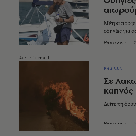
αιωρού
Μέτρα προφύλ
οδηγίες για 
Newsroom
3
ΕΛΛΑΔΑ
Σε Λακω
καπνός 
Δείτε τη δορ
Newsroom
3