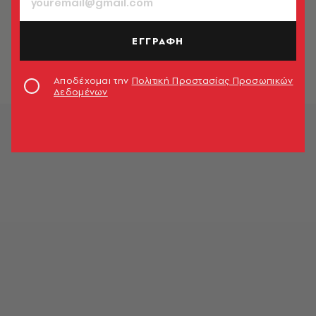
SMART LIFE
Ο MAOTIK στην Ελευσίνα μετατρέπει
την ατμοσφαιρική ρύπανση σε
ΕΓΓΡΑΦΗ
τέχνη
A.V. Team
Αποδέχομαι την
Πολιτική Προστασίας Προσωπικών
Δεδομένων