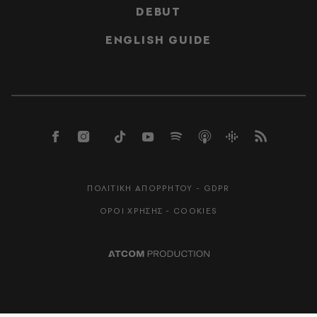
DEBUT
ENGLISH GUIDE
ΠΟΛΙΤΙΚΗ ΑΠΟΡΡΗΤΟΥ - GDPR
ΟΡΟΙ ΧΡΗΣΗΣ - COOKIES