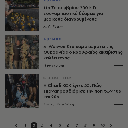
ΚΟΣΜΟΣ
11η Σεπτεμβρίου 2001: Το
«συναρπαστικό θέαμα» για
μερικούς διανοουμένους
A.V. Team
ΚΟΣΜΟΣ
Ai Weiwei: Στα χαρακώματα της
Ουκρανίας ο κορυφαίος ακτιβιστής
καλλιτέχνης
Newsroom
CELEBRITIES
H Charli XCX έγινε 33: Πώς
επαναπροσδιόρισε την ποπ των 10s
και 20s
Ελένη Βαρδάκη
1
2
3
4
5
6
7
8
9
10