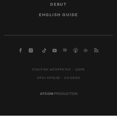
DEBUT
ENGLISH GUIDE
ΠΟΛΙΤΙΚΗ ΑΠΟΡΡΗΤΟΥ - GDPR
ΟΡΟΙ ΧΡΗΣΗΣ - COOKIES