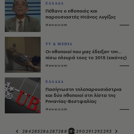
ΕΛΛΑΔΑ
Πέθανε ο ηθοποιός και
παρουσιαστής Ντάνος Λυγίζος
Newsroom
TV & MEDIA
Οι ηθοποιοί που μας έδειξαν την...
πίσω πλευρά τους το 2015 (εικόνες)
Newsroom
ΕΛΛΑΔΑ
Πασίγνωστη τηλεπαρουσιάστρια
και δύο ηθοποιοί στη λίστα της
Ρηνανίας-Βεστφαλίας
Newsroom
284
285
286
287
288
289
290
291
292
293