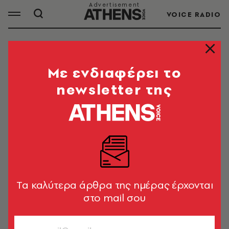
VOICE RADIO
ΗΘΟΠΟΙΟΙ
Mε ενδιαφέρει το
newsletter της
ΟΛΑ ΤΑ ΑΡΘΡΑ ΤΟΥ TAG
ΗΘΟΠΟΙΟΙ
ΕΛΛΑΔΑ
Στο νοσοκομείο με αιμορραγικό
Tα καλύτερα άρθρα της ημέρας έρχονται
επεισόδιο ο Ανδρέας Μπάρκουλης
στο mail σου
Newsroom