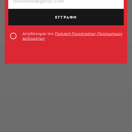
TV & MEDIA
Τι πραγματικά καπνίζουν και
σνιφάρουν οι ηθοποιοί στις ταινίες;
ΕΓΓΡΑΦΗ
(video)
Newsroom
Αποδέχομαι την
Πολιτική Προστασίας Προσωπικών
Δεδομένων