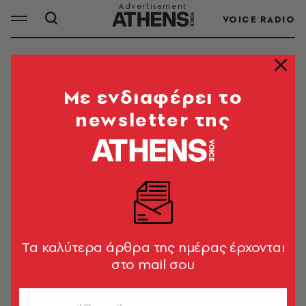
VOICE RADIO
ΗΘΟΠΟΙΟΙ
Mε ενδιαφέρει το
newsletter της
ΟΛΑ ΤΑ ΑΡΘΡΑ ΤΟΥ TAG
ΗΘΟΠΟΙΟΙ
TV + SERIES
Tomb Raider: Τραυματισμός της
Σόφι Τέρνερ - Διακόπτονται τα
Tα καλύτερα άρθρα της ημέρας έρχονται
γυρίσματα της σειράς της Amazon
στο mail σου
Newsroom