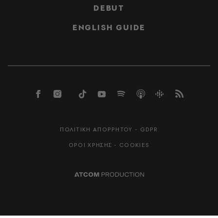
DEBUT
ENGLISH GUIDE
ΠΟΛΙΤΙΚΗ ΑΠΟΡΡΗΤΟΥ - GDPR
ΟΡΟΙ ΧΡΗΣΗΣ - COOKIES