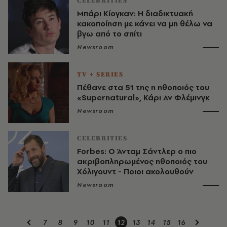
CELEBRITIES
Μπάρι Κίογκαν: Η διαδικτυακή
κακοποίηση με κάνει να μη θέλω να
βγω από το σπίτι
Newsroom
TV + SERIES
Πέθανε στα 51 της η ηθοποιός του
«Supernatural», Κάρι Αν Φλέμινγκ
Newsroom
CELEBRITIES
Forbes: Ο Άνταμ Σάντλερ ο πιο
ακριβοπληρωμένος ηθοποιός του
Χόλιγουντ - Ποιοι ακολουθούν
Newsroom
7
8
9
10
11
12
13
14
15
16