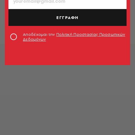
ΕΛΛΑΔΑ
Πέθανε ο ηθοποιός Στέλιος
Καλογερόπουλος
ΕΓΓΡΑΦΗ
Newsroom
Αποδέχομαι την
Πολιτική Προστασίας Προσωπικών
Δεδομένων