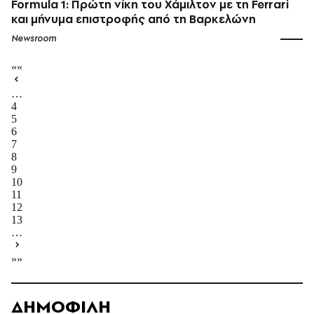
Formula 1: Πρώτη νίκη του Χάμιλτον με τη Ferrari
και μήνυμα επιστροφής από τη Βαρκελώνη
Newsroom
««
…
4
5
6
7
8
9
10
11
12
13
…
»»
ΔΗΜΟΦΙΛΗ