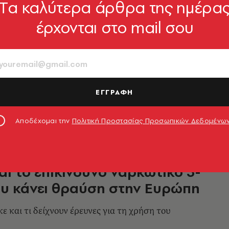
Tα καλύτερα άρθρα της ημέρα
έρχονται στο mail σου
 έκρυβε 10 κιλά ηρωίνη στις
του αυτοκινήτου
 ένας 34χρονος και η 32χρονη σύζυγός του
ΕΓΓΡΑΦΗ
8.11.2022, 15:42
Αποδέχομαι την
Πολιτική Προστασίας Προσωπικών Δεδομένω
ναι το επικίνδυνο ναρκωτικό 3-
υ κάνει θραύση στην Ευρώπη
 και τι δείχνουν έρευνες για τη χρήση του