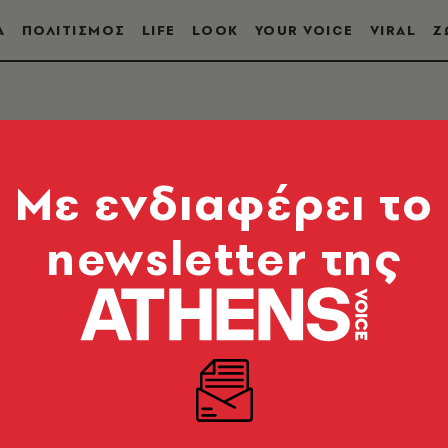
Α
ΠΟΛΙΤΙΣΜΟΣ
LIFE
LOOK
YOUR VOICE
VIRAL
Ζ
Mε ενδιαφέρει το
newsletter της