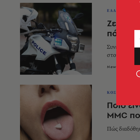
ΕΛΛΑΔΑ
Ζευγάρι
πόρτες 
Συνελήφθησαν
στον Βόλο
Newsroom
2
ΚΟΣΜΟΣ
Ποιο εί
MMC πο
Πώς διαδόθηκε