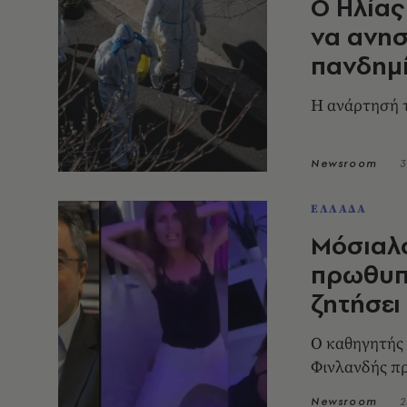
Ο Ηλίας
να ανησ
πανδημί
Η ανάρτησή 
Newsroom
3
ΕΛΛΑΔΑ
Μόσιαλο
πρωθυπο
ζητήσει
Ο καθηγητής 
Φινλανδής π
Newsroom
2