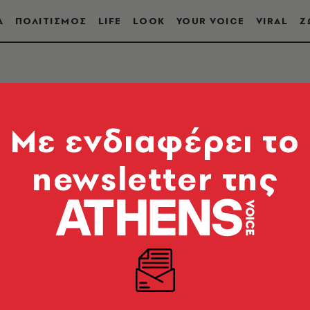
Α
ΠΟΛΙΤΙΣΜΟΣ
LIFE
LOOK
YOUR VOICE
VIRAL
Ζ
Mε ενδιαφέρει το
newsletter της
 Δράμα) είναι Έλληνας καθηγητής της πολιτικής της
 2011 ανέλαβε Υπουργός Επικράτειας με καθήκοντα 
έου και τον Μάρτιο του 2020 ανέλαβε αμισθί θέση 
τάκη σε διεθνείς οργανισμούς για την αντιμετώπι