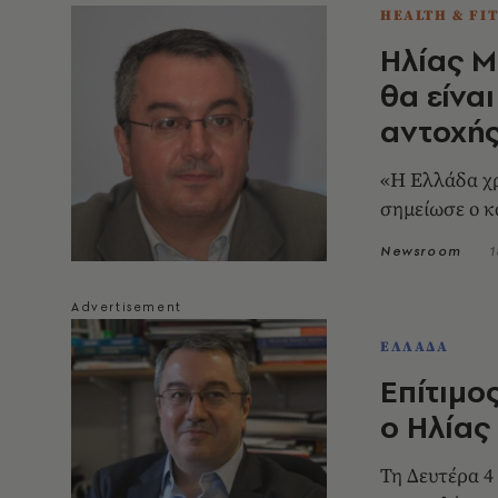
HEALTH & FI
Ηλίας Μ
θα είνα
αντοχή
«Η Ελλάδα χρ
σημείωσε ο κ
Newsroom
1
ΕΛΛΑΔΑ
Επίτιμο
ο Ηλίας
Τη Δευτέρα 4