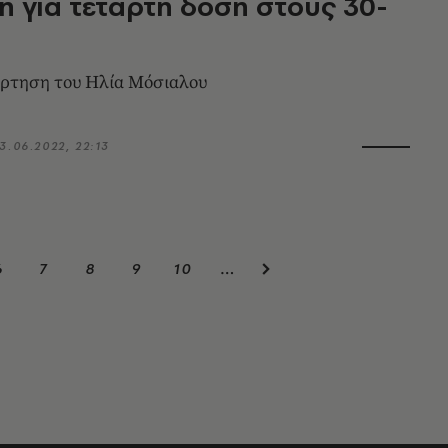
η για τέταρτη δόση στους 30-
άρτηση του Ηλία Μόσιαλου
3.06.2022, 22:13
6
7
8
9
10
…