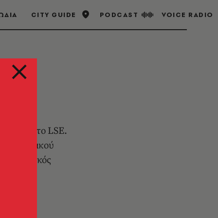
ΩΔΙΑ
CITY GUIDE
PODCAST
VOICE RADIO
 υγείας στο LSE.
κυβερνητικού
ως κεντρικός
ση της