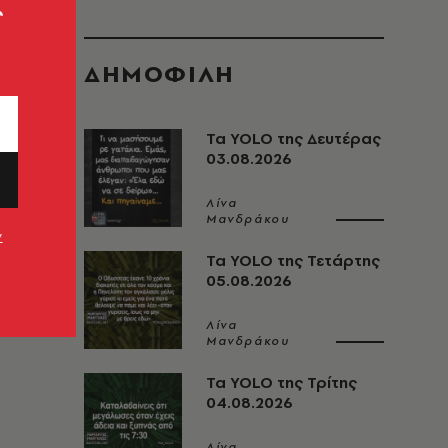
ς
ΔΗΜΟΦΙΛΗ
Τα YOLO της Δευτέρας
03.08.2026
Λίνα
Μανδράκου
ν
Τα YOLO της Τετάρτης
05.08.2026
Λίνα
Μανδράκου
Τα YOLO της Τρίτης
04.08.2026
Λίνα