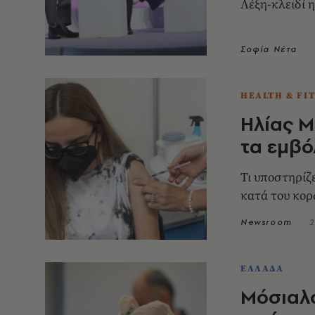
Λέξη-κλειδί 
Σοφία Νέτα
HEALTH & FI
Ηλίας Μό
τα εμβό
Τι υποστηρίζ
κατά του κορ
Newsroom
2
ΕΛΛΑΔΑ
Μόσιαλο