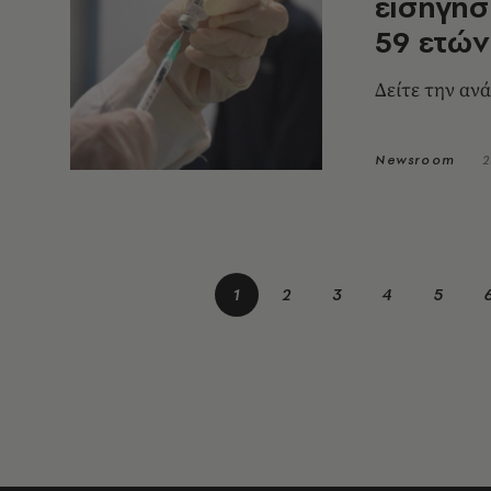
εισήγησ
59 ετών
Δείτε την αν
Newsroom
2
1
2
3
4
5