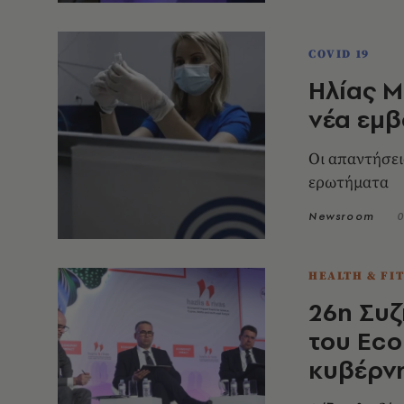
COVID 19
Ηλίας Μ
νέα εμβ
Οι απαντήσει
ερωτήματα
Newsroom
0
HEALTH & FI
26η Συζ
του Eco
κυβέρν