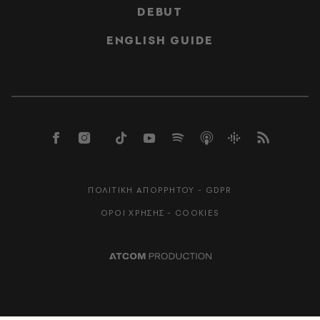
DEBUT
ENGLISH GUIDE
ΠΟΛΙΤΙΚΗ ΑΠΟΡΡΗΤΟΥ - GDPR
ΟΡΟΙ ΧΡΗΣΗΣ - COOKIES