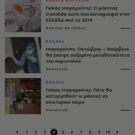
HEALTH & FITNESS
Γκίκας Μαγιορκίνης: Ο μύκητας
Candida Auris έχει καταγραφεί στην
Ελλάδα από το 2019
Βασίλης Βενιζέλος
ΕΛΛΑΔΑ
Μαγιορκίνης: Οκτώβριο – Νοέμβριο
θα έχουμε αυξημένη μεταδοτικότητα
του κορωνοϊού
Newsroom
ΕΛΛΑΔΑ
Γκίκας Μαγιορκίνης: Πότε θα
καταργηθούν οι μάσκες σε
εσωτερικό χώρο
Newsroom
1
2
3
4
5
6
7
8
9
10