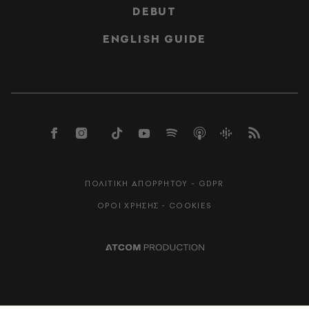
DEBUT
ENGLISH GUIDE
ΠΟΛΙΤΙΚΗ ΑΠΟΡΡΗΤΟΥ - GDPR
ΟΡΟΙ ΧΡΗΣΗΣ - COOKIES