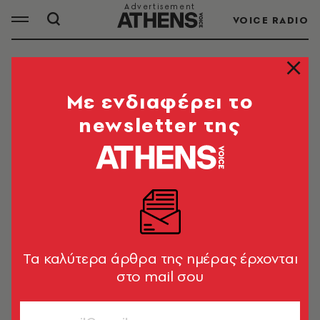
VOICE RADIO
ΓΙΩΡΓΟΣ ΚΑΜΙΝΗΣ
Mε ενδιαφέρει το
newsletter της
Ο Γιώργος Καμίνης είναι βουλευτής Επικρατείας
του ΚΙΝΑΛ και επίκουρος καθηγητής
Συνταγματικού Δικαίου στη Νομική σχολή του
ΕΚΠΑ. Διετέλεσε δήμαρχος Αθηναίων.
Tα καλύτερα άρθρα της ημέρας έρχονται
ΟΛΑ ΤΑ ΑΡΘΡΑ ΤΟΥ TAG
στο mail σου
ΓΙΩΡΓΟΣ ΚΑΜΙΝΗΣ