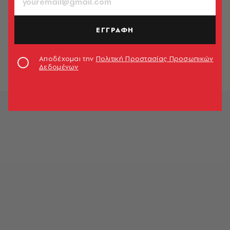
ΚΟΣΜΟΣ
«Παραλύει» η Γερμανία λόγω
ΕΓΓΡΑΦΗ
γενικευμένης απεργίας στις
μεταφορές
Αποδέχομαι την
Πολιτική Προστασίας Προσωπικών
Newsroom
Δεδομένων