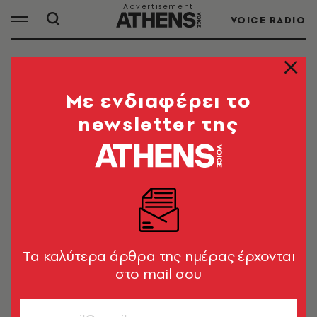
VOICE RADIO
ΓΑΜΟΣ
Mε ενδιαφέρει το
newsletter της
ΟΛΑ ΤΑ ΑΡΘΡΑ ΤΟΥ TAG
ΓΑΜΟΣ
SHOWBIZ
Η Δανάη Μπάρκα παντρεύτηκε τον
Φάνη Μπότση σε ένα παραμυθένιο
Tα καλύτερα άρθρα της ημέρας έρχονται
σκηνικό στη Μεσσηνιακή Μάνη
στο mail σου
Newsroom
CELEBRITIES