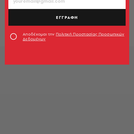
Μαρκ Ράφαλο: «Σε αγαπάω σαν
τρελός» - Η τρυφερή ανάρτηση για
ΕΓΓΡΑΦΗ
τα 26 χρόνια γάμου με τη γυναίκα
του
Newsroom
Αποδέχομαι την
Πολιτική Προστασίας Προσωπικών
Δεδομένων