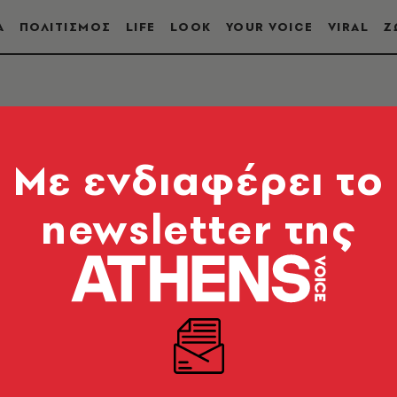
Α
ΠΟΛΙΤΙΣΜΟΣ
LIFE
LOOK
YOUR VOICE
VIRAL
Ζ
Ν
Mε ενδιαφέρει το
newsletter της