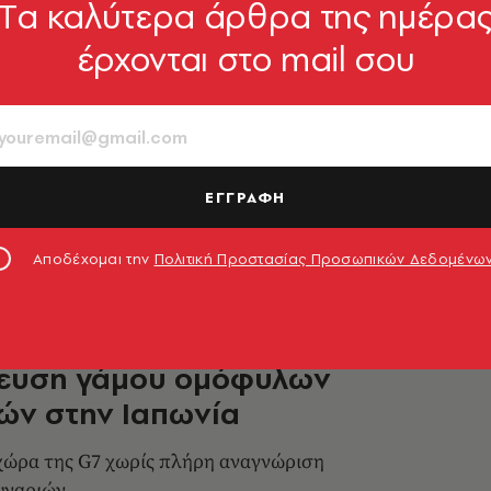
Tα καλύτερα άρθρα της ημέρα
έρχονται στο mail σου
 στον γάμο και προκαταλήψεις
 μας μεταβάλλονται με ραγδαίο ρυθμό
ΕΓΓΡΑΦΗ
γούρα
18.07.2026, 11:45
Αποδέχομαι την
Πολιτική Προστασίας Προσωπικών Δεδομένω
ο κρίνει συνταγματική την
ευση γάμου ομόφυλων
ών στην Ιαπωνία
 χώρα της G7 χωρίς πλήρη αναγνώριση
υγαριών