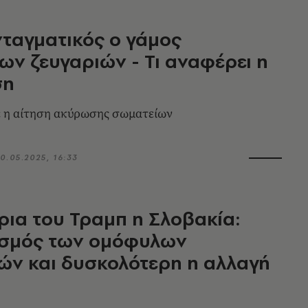
νταγματικός ο γάμος
ν ζευγαριών - Τι αναφέρει η
ση
 η αίτηση ακύρωσης σωματείων
0.05.2025, 16:33
ρια του Τραμπ η Σλοβακία:
ισμός των ομόφυλων
ών και δυσκολότερη η αλλαγή