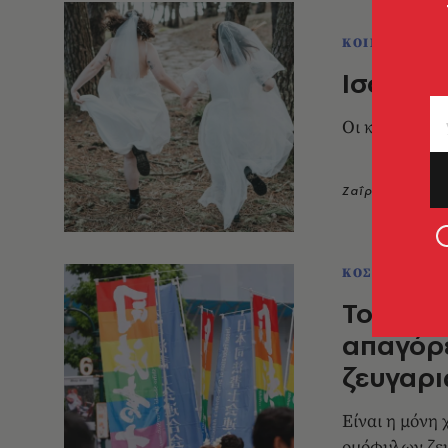
ΚΟΙΝΩΝΙΑ
Ισότητα
Οι κοινωνίες
Ζαΐρα Παπαλη
ΚΟΣΜΟΣ
Το Τόκι
απαγόρ
ζευγαρι
Είναι η μόνη
ομόφυλων ζε