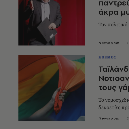
παντρεύ
άκρα μυ
Τον πολιτικό
Newsroom
1
ΚΟΣΜΟΣ
Ταϊλάνδ
Νοτιοαν
τους γ
Το νομοσχέδι
δεκαετίες π
Newsroom
2