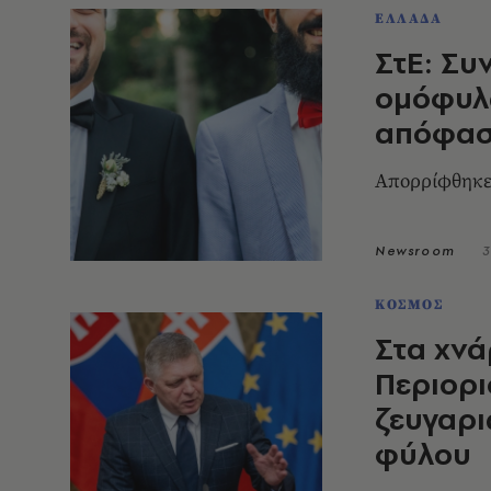
ΕΛΛΑΔΑ
ΣτΕ: Συ
ομόφυλω
απόφα
Απορρίφθηκε
Newsroom
3
ΚΟΣΜΟΣ
Στα χνά
Περιορ
ζευγαρι
φύλου