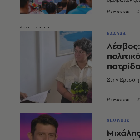
Newsroom
2
ΕΛΛΑΔΑ
Λέσβος
πολιτικ
πατρίδ
Στην Ερεσό η
Newsroom
3
SHOWBIZ
Μιχάλης