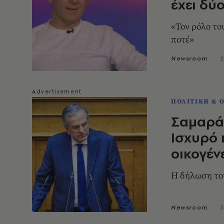
έχει δύ
«Τον ρόλο το
ποτέ»
Newsroom
2
ΠΟΛΙΤΙΚΗ & 
Σαμαράς
Ισχυρό
οικογέν
Η δήλωση το
Newsroom
3