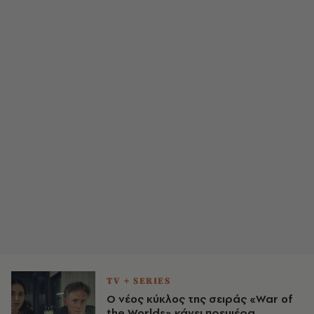
TV + SERIES
Ο νέος κύκλος της σειράς «War of
the Worlds» κάνει πρεμιέρα