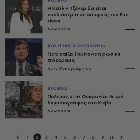
ΚΟΣΜΟΣ
Η Κέιτλιν Τζένερ θα είναι
σχολιάστρια σε εκπομπές του Fox
News
Newsroom
ΠΟΛΙΤΙΚΗ & ΟΙΚΟΝΟΜΙΑ
Γιατί παίζει Fox News η ρωσική
τηλεόραση;
Άγης Παπαγεωργίου
ΚΟΣΜΟΣ
Πόλεμος στην Ουκρανία: Νεκρή
δημοσιογράφος στο Κίεβο
Newsroom
1
2
3
4
5
6
7
8
9
10