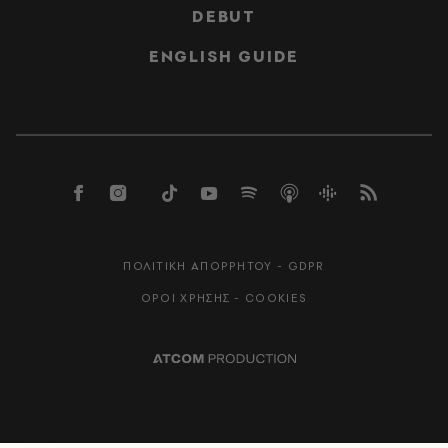
DEBUT
ENGLISH GUIDE
ΠΟΛΙΤΙΚΗ ΑΠΟΡΡΗΤΟΥ - GDPR
ΟΡΟΙ ΧΡΗΣΗΣ - COOKIES