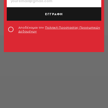
ΠΟΛΙΤΙΚΗ & ΟΙΚΟΝΟΜΙΑ
Φορολογία: Οι σύντροφοι απειλούν
ξανά τη μεσαία τάξη
ΕΓΓΡΑΦΗ
Μάνος Βουλαρίνος
Αποδέχομαι την
Πολιτική Προστασίας Προσωπικών
Δεδομένων