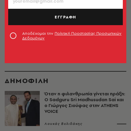
ΕΙΚΑΣΤΙΚΑ
Ένα εξώφυλλο σε δημοπρασία
ΕΓΓΡΑΦΗ
Γιώτα Αργυροπούλου
Αποδέχομαι την
Πολιτική Προστασίας Προσωπικών
Δεδομένων
4
5
6
7
8
9
10
11
12
13
ΔΗΜΟΦΙΛΗ
Όταν η φιλανθρωπία γίνεται πράξη:
Ο Sadguru Sri Madhusudan Sai και
ο Γιώργος Σιούφας στην ATHENS
VOICE
Λουκάς Βελιδάκης