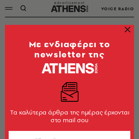
VOICE RADIO
ΦΙΛΑΝΘΡΩΠΙΑ
Mε ενδιαφέρει το
newsletter της
ΟΛΑ ΤΑ ΑΡΘΡΑ ΤΟΥ TAG
ΦΙΛΑΝΘΡΩΠΙΑ
ΕΛΛΑΔΑ
Καλοσκοπίστας
Tα καλύτερα άρθρα της ημέρας έρχονται
στο mail σου
Στέφανος Τσιτσόπουλος