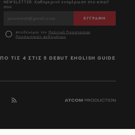
NEWSLETTER: Καθημερινή ενημέρωση στο email
σου
ΕΓΓΡΑΦΗ
Αποδέχομαι την
Πολιτική Προστασίας
Προσωπικών Δεδομένων
ΠΟ ΤΙΣ 4 ΣΤΙΣ 5
DEBUT
ENGLISH GUIDE