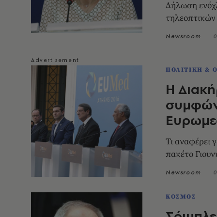
Δήλωση ενόχλ
τηλεοπτικών
Newsroom
0
ΠΟΛΙΤΙΚΗ & 
Η Διακή
συμφώνη
Ευρωμε
Τι αναφέρει γ
πακέτο Γιουνκ
Newsroom
0
ΚΟΣΜΟΣ
Σόιμπλε