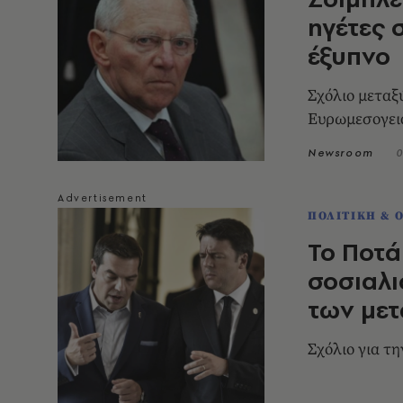
ηγέτες 
έξυπνο
Σχόλιο μεταξ
Ευρωμεσογει
Newsroom
0
ΠΟΛΙΤΙΚΗ & 
Το Ποτά
σοσιαλι
των με
Σχόλιο για τ