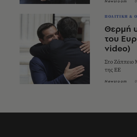
Newsroom
0
ΠΟΛΙΤΙΚΗ & 
Θερμή υ
του Ευρ
video)
Στο Ζάππειο
της ΕΕ
Newsroom
0