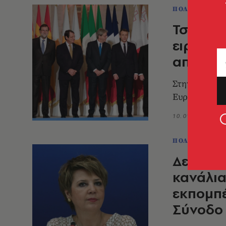
ΠΟΛΙΤΙΚΗ & 
Τσίπρας
ειρήνης
απειλές
Στην 4η Σύν
Ευρωπαϊκής 
10.01.2018, 22:
ΠΟΛΙΤΙΚΗ & 
Δεν άρε
κανάλια
εκπομπέ
Σύνοδο