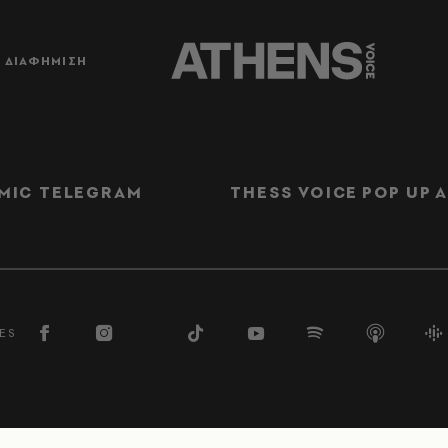
ΔΙΑΦΗΜΙΣΗ
MIC TELEGRAM
THESS VOICE
POP UP
Α
ES