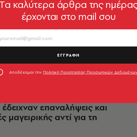
Tα καλύτερα άρθρα της ημέρα
ΟΙΚΟΝΟΜΙΑ
έρχονται στο mail σου
: Το Αιγαίο να είναι θάλασσα
 και συνεργασίας, χωρίς
οδο των Μεσογειακών/Νοτίων χωρών της
ΕΓΓΡΑΦΗ
Ενωσης στη Ρώμη
49
Αποδέχομαι την
Πολιτική Προστασίας Προσωπικών Δεδομένω
ΟΙΚΟΝΟΜΙΑ
σε στη Γεροβασίλη που τα
 έδειχναν επαναλήψεις και
ς μαγειρικής αντί για τη