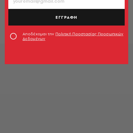
LIFE IN ATHENS
Εθνικός Κήπος: Η άγνωστη ιστορία
του κήπου της Αμαλίας στην Αθήνα
ΕΓΓΡΑΦΗ
του 1837
Δήμητρα Μιχαηλίδη
Αποδέχομαι την
Πολιτική Προστασίας Προσωπικών
Δεδομένων