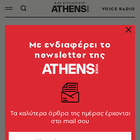
VOICE RADIO
ΕΘΝΙΚΟΣ ΚΗΠΟΣ
Mε ενδιαφέρει το
newsletter της
ΟΛΑ ΤΑ ΑΡΘΡΑ ΤΟΥ TAG
ΕΘΝΙΚΟΣ ΚΗΠΟΣ
LIFE IN ATHENS
Δήμος Αθηναίων: Δωρεάν
δημιουργική απασχόληση για παιδιά
Tα καλύτερα άρθρα της ημέρας έρχονται
το καλοκαίρι στον Εθνικό Κήπο
στο mail σου
Newsroom