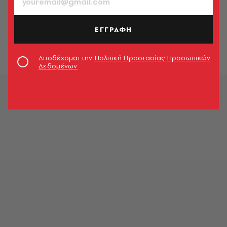
SHOWBIZ
Γρηγόρης Αρναούτογλου: Ούτε το
όνομα του δεν θέλω να πω, με
ΕΓΓΡΑΦΗ
προσέβαλε
Newsroom
Αποδέχομαι την
Πολιτική Προστασίας Προσωπικών
Δεδομένων