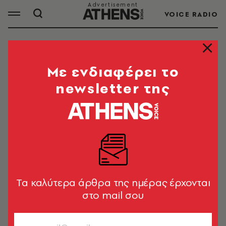
VOICE RADIO
ΕΘΝΙΚΗ ΠΙΝΑΚΟΘΗΚΗ
Mε ενδιαφέρει το
newsletter της
ΟΛΑ ΤΑ ΑΡΘΡΑ ΤΟΥ TAG
ΕΘΝΙΚΗ ΠΙΝΑΚΟΘΗΚΗ
ΠΟΛΙΤΙΚΗ & ΟΙΚΟΝΟΜΙΑ
Διαγράφεται από τη «Νίκη» ο Νίκος
Παπαδόπουλος μετά τον
Tα καλύτερα άρθρα της ημέρας έρχονται
βανδαλισμό στην Εθνική Πινακοθήκη
στο mail σου
Newsroom