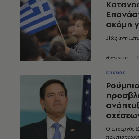
Κατανοώ
Επανάστ
ακόμη γ
Πώς αντιμετώ
Newsroom
2
ΚΟΣΜΟΣ
Ρούμπιο
προσβλ
ανάπτυ
σχέσεω
Ο υπουργός 
πολιτιστικού