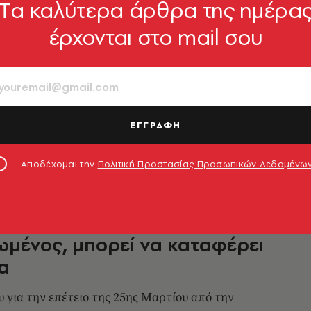
Tα καλύτερα άρθρα της ημέρα
έρχονται στο mail σου
ό θα κάνει την 28η Οκτωβρίου
ρογνώσεις
ΕΓΓΡΑΦΗ
7.10.2025, 13:21
Αποδέχομαι την
Πολιτική Προστασίας Προσωπικών Δεδομένω
ΟΙΚΟΝΟΜΙΑ
ς: Ο ελληνικός λαός όταν
νωμένος, μπορεί να καταφέρει
α
υ για την επέτειο της 25ης Μαρτίου από την