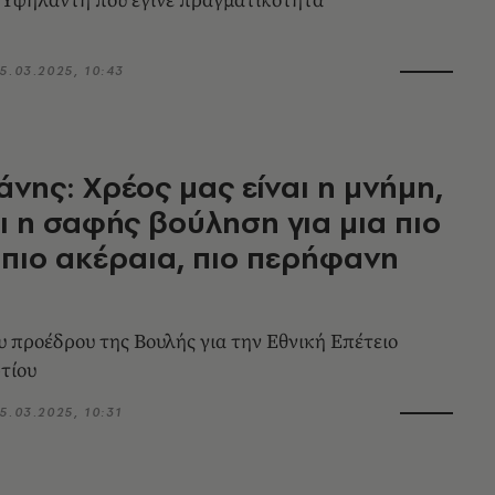
 Υψηλάντη που έγινε πραγματικότητα
5.03.2025, 10:43
νης: Χρέος μας είναι η μνήμη,
ι η σαφής βούληση για μια πιο
 πιο ακέραια, πιο περήφανη
υ προέδρου της Βουλής για την Εθνική Επέτειο
τίου
5.03.2025, 10:31