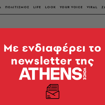
Α
ΠΟΛΙΤΙΣΜΟΣ
LIFE
LOOK
YOUR VOICE
VIRAL
Ζ
Mε ενδιαφέρει το
newsletter της