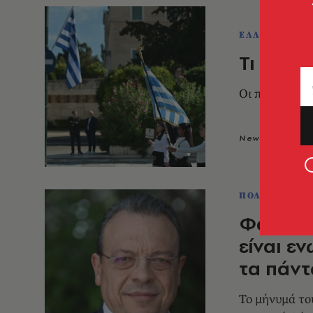
ΕΛΛΑΔΑ
Τι καιρ
Οι πρώτες π
Newsroom
1
ΠΟΛΙΤΙΚΗ & 
Φάμελλο
είναι ε
τα πάντ
Το μήνυμά το