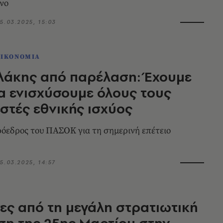
νο
5.03.2025, 15:03
ΟΙΚΟΝΟΜΙΑ
λάκης από παρέλαση: Έχουμε
α ενισχύσουμε όλους τους
στές εθνικής ισχύος
ρόεδρος του ΠΑΣΟΚ για τη σημερινή επέτειο
5.03.2025, 14:57
νες από τη μεγάλη στρατιωτική
η της 25ης Μαρτίου στην