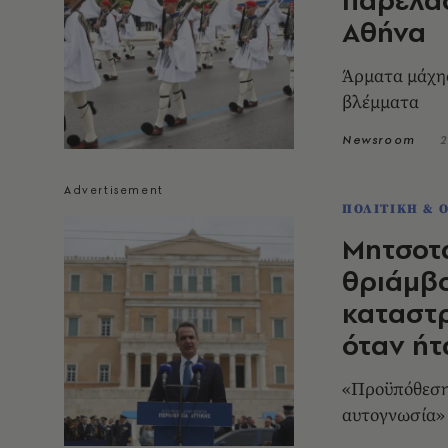
Αθήνα
Άρματα μάχης
βλέμματα
Newsroom
2
ΠΟΛΙΤΙΚΗ & 
Μητσοτά
θριάμβο
καταστρ
όταν ήτ
«Προϋπόθεση 
αυτογνωσία»