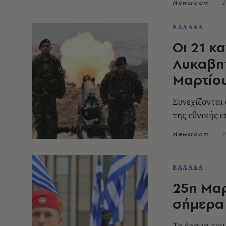
Newsroom
2
ΕΛΛΑΔΑ
Οι 21 κ
Λυκαβητ
Μαρτίο
Συνεχίζονται
της εθνικής ε
Newsroom
2
ΕΛΛΑΔΑ
25η Μαρ
σήμερα 