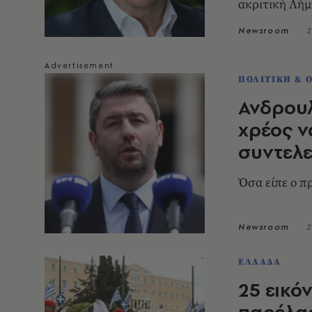
ακριτική Λήμ
Newsroom
2
ΠΟΛΙΤΙΚΗ & 
Ανδρου
χρέος ν
συντελε
Όσα είπε ο π
Newsroom
2
ΕΛΛΑΔΑ
25 εικό
παρέλασ