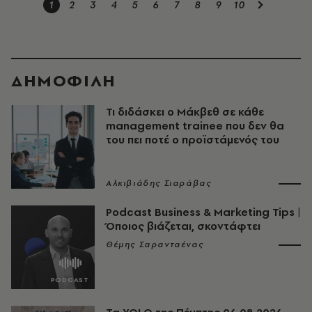
1
2
3
4
5
6
7
8
9
10
ΔΗΜΟΦΙΛΗ
Τι διδάσκει ο Μάκβεθ σε κάθε
management trainee που δεν θα
του πει ποτέ ο προϊστάμενός του
Αλκιβιάδης Σιαράβας
Podcast Business & Marketing Tips |
Όποιος βιάζεται, σκοντάφτει
Θέμης Σαρανταένας