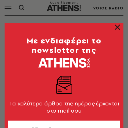
VOICE RADIO
ΕΠΙΧΕΙΡΗΜΑΤΙΑΣ
Mε ενδιαφέρει το
newsletter της
ΟΛΑ ΤΑ ΑΡΘΡΑ ΤΟΥ TAG
ΕΠΙΧΕΙΡΗΜΑΤΙΑΣ
ΕΠΙΧΕΙΡΗΣΕΙΣ
Τι διδάσκει ο Μάκβεθ σε κάθε
management trainee που δεν θα
Tα καλύτερα άρθρα της ημέρας έρχονται
του πει ποτέ ο προϊστάμενός του
στο mail σου
Αλκιβιάδης Σιαράβας