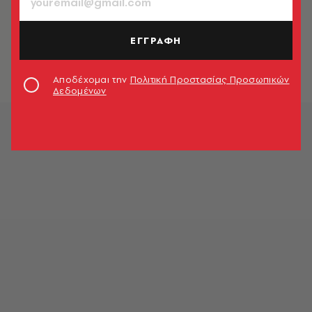
ΕΠΙΧΕΙΡΗΣΕΙΣ
Podcast Business & Marketing Tips |
Όποιος βιάζεται, σκοντάφτει
ΕΓΓΡΑΦΗ
Θέμης Σαρανταένας
Αποδέχομαι την
Πολιτική Προστασίας Προσωπικών
Δεδομένων