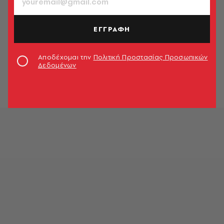
Newsroom
ΕΛΛΑΔΑ
ΕΓΓΡΑΦΗ
Ένωση Δικαστών και Εισαγγελέων
σε Κωνσταντοπούλου για Τέμπη:
Αποδέχομαι την
Πολιτική Προστασίας Προσωπικών
«Διαφανής η κλήρωση της
Δεδομένων
σύνθεσης»
Newsroom