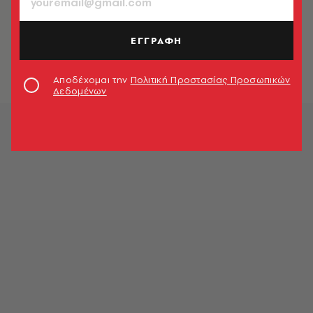
ΚΟΣΜΟΣ
Μακελειό με δέκα νεκρούς στον
Καναδά από επιθέσεις με μαχαίρια
ΕΓΓΡΑΦΗ
Newsroom
Αποδέχομαι την
Πολιτική Προστασίας Προσωπικών
Δεδομένων