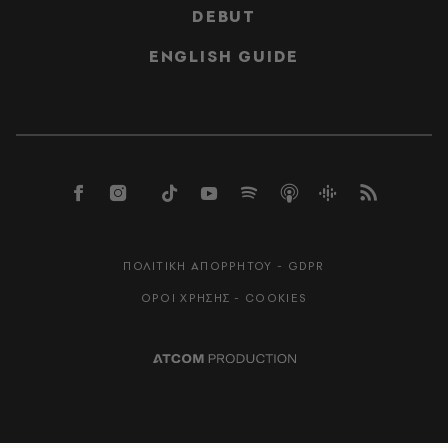
DEBUT
ENGLISH GUIDE
ΠΟΛΙΤΙΚΗ ΑΠΟΡΡΗΤΟΥ - GDPR
ΟΡΟΙ ΧΡΗΣΗΣ - COOKIES