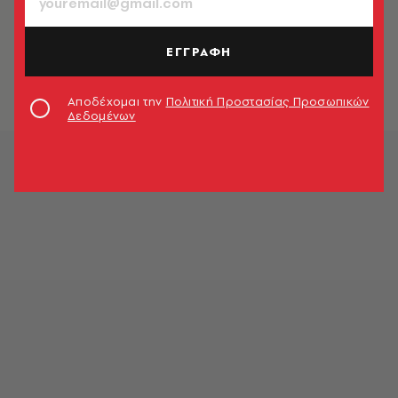
ΠΟΛΙΤΙΚΗ & ΟΙΚΟΝΟΜΙΑ
Από το 212,9% στο 143,5%: Η
θεαματική βουτιά του ελληνικού
ΕΓΓΡΑΦΗ
χρέους
Newsroom
Αποδέχομαι την
Πολιτική Προστασίας Προσωπικών
Δεδομένων