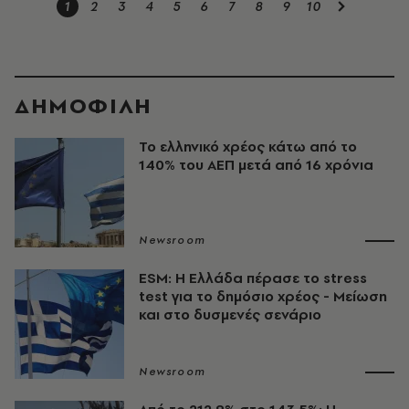
1
2
3
4
5
6
7
8
9
10
ΔΗΜΟΦΙΛΗ
Το ελληνικό χρέος κάτω από το
140% του ΑΕΠ μετά από 16 χρόνια
Newsroom
ESM: Η Ελλάδα πέρασε το stress
test για το δημόσιο χρέος - Μείωση
και στο δυσμενές σενάριο
Newsroom