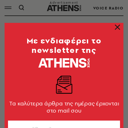
VOICE RADIO
ΕΛΛΗΝΙΚΟ ΧΡΕΟΣ
Mε ενδιαφέρει το
newsletter της
ΟΛΑ ΤΑ ΑΡΘΡΑ ΤΟΥ TAG
ΕΛΛΗΝΙΚΟ ΧΡΕΟΣ
ΠΟΛΙΤΙΚΗ & ΟΙΚΟΝΟΜΙΑ
ESM: Η Ελλάδα πέρασε το stress
test για το δημόσιο χρέος - Μείωση
Tα καλύτερα άρθρα της ημέρας έρχονται
και στο δυσμενές σενάριο
στο mail σου
Newsroom