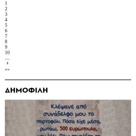
1
2
3
4
5
6
7
8
9
10
…
»»
ΔΗΜΟΦΙΛΗ