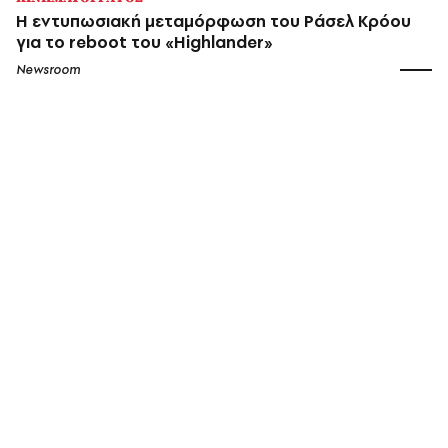
Η εντυπωσιακή μεταμόρφωση του Ράσελ Κρόου
για το reboot του «Highlander»
Newsroom