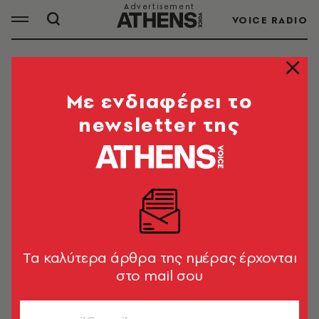
VOICE RADIO
ΕΙΜΙ ΣΟΥΜΕΡ
Mε ενδιαφέρει το
newsletter της
ΟΛΑ ΤΑ ΑΡΘΡΑ ΤΟΥ TAG
ΕΙΜΙ ΣΟΥΜΕΡ
CELEBRITIES
Η Έιμι Σούμερ αποκάλυψε ιατρική
επιπλοκή μετά από κολονοσκόπηση:
Tα καλύτερα άρθρα της ημέρας έρχονται
«Δεν νιώθω καθόλου σέξι»
στο mail σου
Newsroom