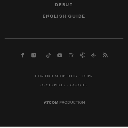
DEBUT
ENGLISH GUIDE
ΠΟΛΙΤΙΚΗ ΑΠΟΡΡΗΤΟΥ - GDPR
ΟΡΟΙ ΧΡΗΣΗΣ - COOKIES