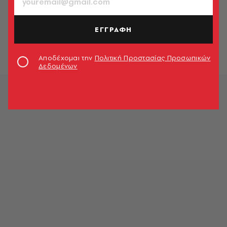
ΑΘΛΗΤΙΣΜΟΣ
ΠΑΟΚ: Ο Ζίβκοβιτς θα πληρώσει την
εγχείρηση μιας 8χρονης με όγκο
ΕΓΓΡΑΦΗ
Newsroom
Αποδέχομαι την
Πολιτική Προστασίας Προσωπικών
Δεδομένων