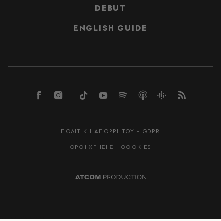
DEBUT
ENGLISH GUIDE
ΠΟΛΙΤΙΚΗ ΑΠΟΡΡΗΤΟΥ - GDPR
ΟΡΟΙ ΧΡΗΣΗΣ - COOKIES