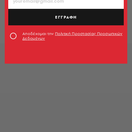
ΠΟΛΙΤΙΚΗ & ΟΙΚΟΝΟΜΙΑ
Edito 448
ΕΓΓΡΑΦΗ
Φώτης Γεωργελές
Αποδέχομαι την
Πολιτική Προστασίας Προσωπικών
Δεδομένων