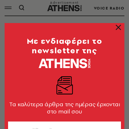
VOICE RADIO
EDITO
Mε ενδιαφέρει το
newsletter της
ΟΛΑ ΤΑ ΑΡΘΡΑ ΤΟΥ TAG
EDITO
ΠΟΛΙΤΙΚΗ & ΟΙΚΟΝΟΜΙΑ
Edito 449
Tα καλύτερα άρθρα της ημέρας έρχονται
στο mail σου
Φώτης Γεωργελές