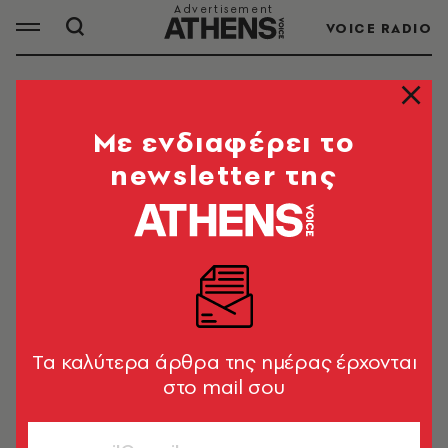
VOICE RADIO
ΔΩΡΟΔΟΚΙΑ
Mε ενδιαφέρει το
newsletter της
ΟΛΑ ΤΑ ΑΡΘΡΑ ΤΟΥ TAG
ΔΩΡΟΔΟΚΙΑ
ΕΛΛΑΔΑ
Υπόθεση ιατροδικαστή στα Χανιά:
Στο φως μηνύματα για φερόμενα
Tα καλύτερα άρθρα της ημέρας έρχονται
χρηματικά ανταλλάγματα
στο mail σου
Newsroom