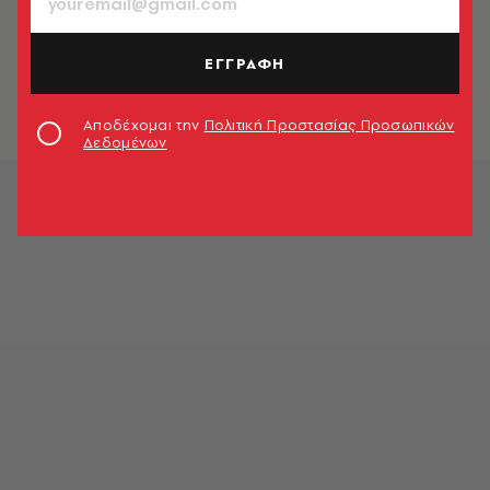
ΚΟΣΜΟΣ
Ο Τραμπ απονέμει χάρη σε σερίφη
που καταδικάστηκε για δωροδοκία
ΕΓΓΡΑΦΗ
Newsroom
Αποδέχομαι την
Πολιτική Προστασίας Προσωπικών
Δεδομένων