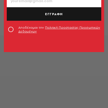
ΠΟΛΙΤΙΚΗ & ΟΙΚΟΝΟΜΙΑ
Παρατείνεται η επιδότηση εργασίας
4.000 ανέργων στον τομέα της
ΕΓΓΡΑΦΗ
υγείας
Newsroom
Αποδέχομαι την
Πολιτική Προστασίας Προσωπικών
Δεδομένων