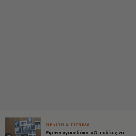
HEALTH & FITNESS
Ειρήνη Αγαπηδάκη: «Οι πολίτες να