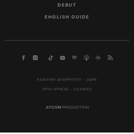
DEBUT
ENGLISH GUIDE
ΠΟΛΙΤΙΚΗ ΑΠΟΡΡΗΤΟΥ - GDPR
ΟΡΟΙ ΧΡΗΣΗΣ - COOKIES