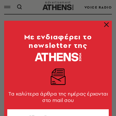
VOICE RADIO
ΔΗΜΟΣΙΑ ΥΓΕΙΑ
Mε ενδιαφέρει το
newsletter της
ΟΛΑ ΤΑ ΑΡΘΡΑ ΤΟΥ TAG
ΔΗΜΟΣΙΑ ΥΓΕΙΑ
HEALTH & FITNESS
Πετιούνται από ιδιώτες πάνω από
40.000.000 κουτιά ληγμένων
Tα καλύτερα άρθρα της ημέρας έρχονται
φαρμάκων ετησίως
στο mail σου
Σοφία Νέτα