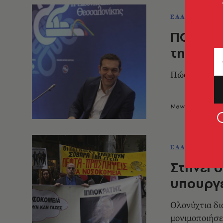
ΕΛΛΑΔΑ
ΠΟΕΔΗΝ:
την Υγε
Πώς έγιναν «
Newsroom
1
ΕΛΛΑΔΑ
Στήνει 
υπουργε
Ολονύχτια δι
μονιμοποιήσε