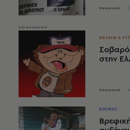
Newsroom
1
HEALTH & FI
Σοβαρός
στην Ε
Newsroom
0
ΚΟΣΜΟΣ
Βρεφική
αυξάνον