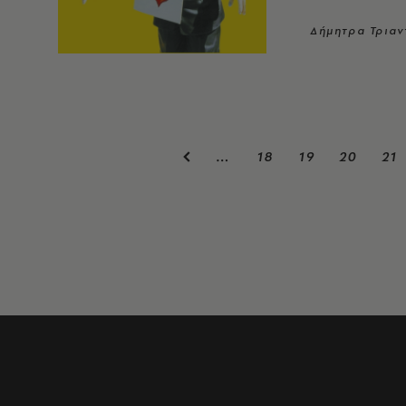
Δήμητρα Τρια
18
19
20
21
…