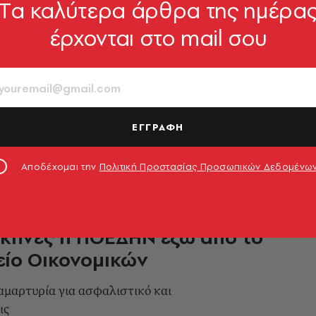
Tα καλύτερα άρθρα της ημέρα
έρχονται στο mail σου
 Ο Τσίπρας είπε 5 ψέματα για
ία στη ΔΕΘ
9.000» οι προσλήψεις
ΕΓΓΡΑΦΗ
1.09.2017, 21:37
Αποδέχομαι την
Πολιτική Προστασίας Προσωπικών Δεδομένω
σκηνές η ΠΟΕΔΗΝ έξω από το
ίο Οικονομικών
αμαρτυρία για ασφαλιστικό και
ις