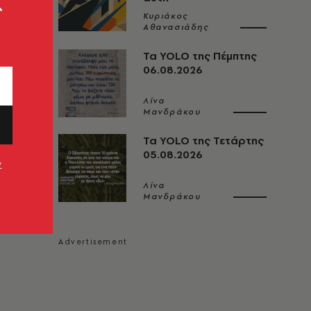
ς
Κυριάκος
Αθανασιάδης
Τα YOLO της Πέμπτης
06.08.2026
Λίνα
Μανδράκου
Τα YOLO της Τετάρτης
05.08.2026
ν
Λίνα
Μανδράκου