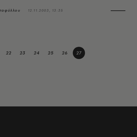
νταφύλλου
12.11.2003, 13:35
22
23
24
25
26
27