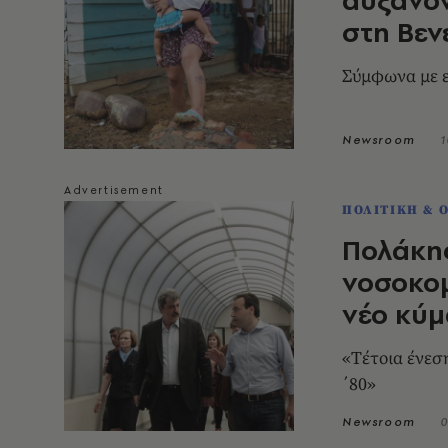
στη Βεν
Σύμφωνα με ε
Newsroom
1
ΠΟΛΙΤΙΚΗ & 
Πολάκης
νοσοκομ
νέο κύμ
«Tέτοια ένεση
΄80»
Newsroom
0