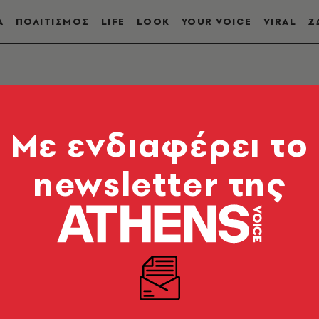
Α
ΠΟΛΙΤΙΣΜΟΣ
LIFE
LOOK
YOUR VOICE
VIRAL
Ζ
Mε ενδιαφέρει το
newsletter της