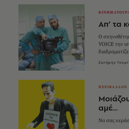
ΚΙΝΗΜΑΤΟΓΡ
Απ’ τα 
Ο σκηνοθέτη
VOICE την ισ
διαδραματίζε
Σωτήρης Γκορί
ΠΕΡΙΒΑΛΛΟΝ
Μοιάζου
αμέ...
Να σας κεράσ