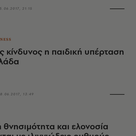
5.06.2017, 21:15
TNESS
 κίνδυνος η παιδική υπέρταση
λλάδα
8.06.2017, 13:49
 θνησιμότητα και ελονοσία
ται με ιλιγγιώδεις ρυθμούς