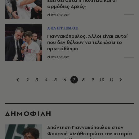
έχει δει αυτά η Πολιτεία και οι
αρμόδιες Αρχές;
Newsroom
ΑΘΛΗΤΙΣΜΟΣ
Γιαννακόπουλος: Άλλοι είναι αυτοί
που δεν θέλουν να τελειώσει το
πρωτάθλημα
Newsroom
2
3
4
5
6
7
8
9
10
11
ΔΗΜΟΦΙΛΗ
Απάντηση Γιαννακόπουλου στον
Φουρνιέ: «Μάθε πρώτα την ιστορία