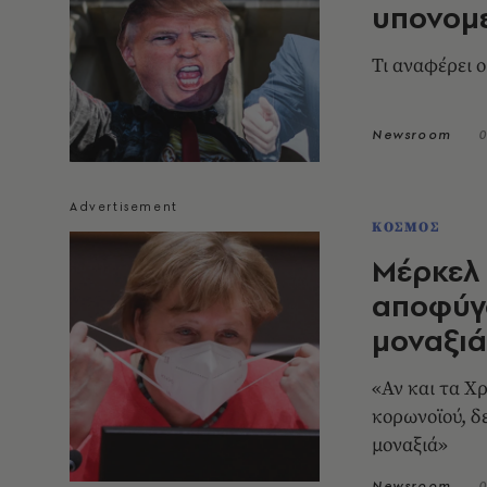
υπονομε
Τι αναφέρει ο
Newsroom
0
ΚΟΣΜΟΣ
Μέρκελ 
αποφύγ
μοναξιά
«Αν και τα Χ
κορωνοϊού, δ
μοναξιά»
Newsroom
0