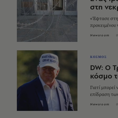
στη νεκ
«Έφτασε στη
προκειμένου 
Newsroom
0
ΚΟΣΜΟΣ
DW: Ο Τ
κόσμο 
Γιατί μπορεί 
επίδραση των
Newsroom
0