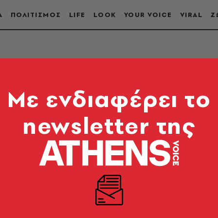
Α
ΠΟΛΙΤΙΣΜΟΣ
LIFE
LOOK
YOUR VOICE
VIRAL
Ζ
Mε ενδιαφέρει το
newsletter της