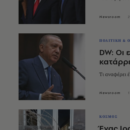
Newsroom
2
ΠΟΛΙΤΙΚΗ & 
DW: Οι 
κατάρρε
Tι αναφέρει 
Newsroom
1
ΚΟΣΜΟΣ
Ένας Ιρ