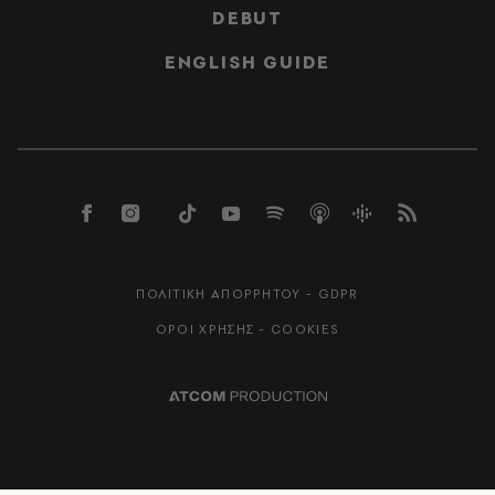
DEBUT
ENGLISH GUIDE
ΠΟΛΙΤΙΚΗ ΑΠΟΡΡΗΤΟΥ - GDPR
ΟΡΟΙ ΧΡΗΣΗΣ - COOKIES