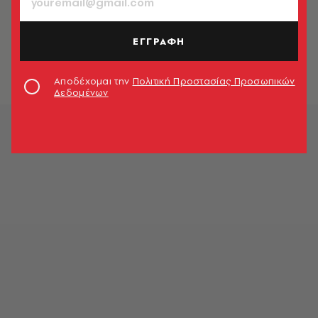
TV & MEDIA
Οι «καταραμένοι» του Μπέβερλι
Χιλς - Καταχρήσεις και χρέη
ΕΓΓΡΑΦΗ
Χαρά Βαμβακούλα
Αποδέχομαι την
Πολιτική Προστασίας Προσωπικών
Δεδομένων