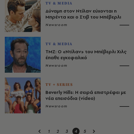
TV & MEDIA
Δύναμη στον Ντίλαν εύχονται η
Μπρέντα και ο Στιβ του Μπέβερλι
Newsroom
TV & MEDIA
ΤΜΖ: O «Ντίλαν» του Μπέβερλι Χιλς
έπαθε εγκεφαλικό
Newsroom
TV + SERIES
Beverly Hills: Η σειρά επιστρέφει με
νέα επεισόδια (video)
Newsroom
1
2
3
4
5