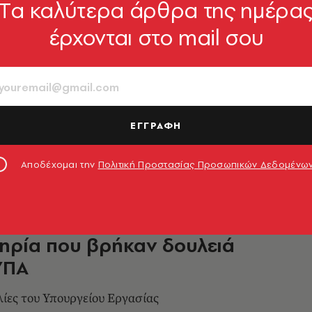
Tα καλύτερα άρθρα της ημέρα
ΟΙΚΟΝΟΜΙΑ
έρχονται στο mail σου
αροπούλου: Συνάντηση με την
Συνομοσπονδία Ατόμων με
ία
 σημερινή εθνική και παγκόσμια ημέρα ΑμεΑ
ΕΓΓΡΑΦΗ
3.12.2024, 17:58
Αποδέχομαι την
Πολιτική Προστασίας Προσωπικών Δεδομένω
ΟΙΚΟΝΟΜΙΑ
γος της Ν. Κεραμέως με Άτομα
ηρία που βρήκαν δουλειά
ΥΠΑ
ίες του Υπουργείου Εργασίας