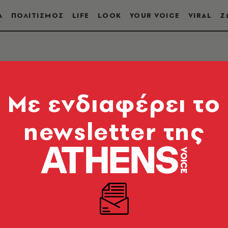
Α
ΠΟΛΙΤΙΣΜΟΣ
LIFE
LOOK
YOUR VOICE
VIRAL
Ζ
ΝΑΠΗΡΙΑ
Mε ενδιαφέρει το
newsletter της