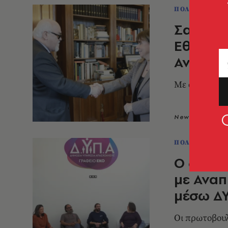
ΠΟΛΙΤΙΚΗ & 
Σακελλ
Εθνική 
Αναπηρ
Με αφορμή τη
Newsroom
0
ΠΟΛΙΤΙΚΗ & 
Ο διάλο
με Αναπ
μέσω Δ
Οι πρωτοβουλ