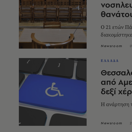
νοσηλευ
θανάτο
Ο 21 ετών Πά
διακομίστηκ
Newsroom
0
ΕΛΛΑΔΑ
Θεσσαλο
από Αμε
δεξί χέρ
H ανάρτηση 
Newsroom
2