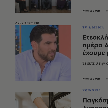
Newsroom
0
TV & MEDIA
Ετεοκλή
ημέρα Α
έχουμε 
Τι είπε στην
Newsroom
0
ΚΟΙΝΩΝΙΑ
Παγκόσ
Αναπηρί