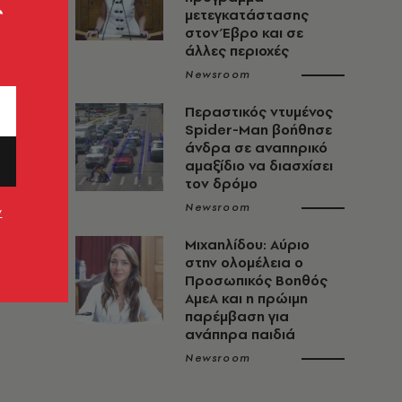
ς
μετεγκατάστασης
στον Έβρο και σε
άλλες περιοχές
Newsroom
Περαστικός ντυμένος
Spider-Man βοήθησε
άνδρα σε αναπηρικό
αμαξίδιο να διασχίσει
τον δρόμο
Newsroom
ν
Μιχαηλίδου: Αύριο
στην ολομέλεια ο
Προσωπικός Βοηθός
ΑμεΑ και η πρώιμη
παρέμβαση για
ανάπηρα παιδιά
Newsroom