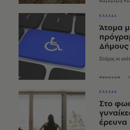
Μαγδαληνή Ρο
ΕΛΛΑΔΑ
Άτομα μ
πρόγρα
Δήμους
Στόχος οι ισ
Newsroom
0
ΕΛΛΑΔΑ
Στο φως
γυναίκε
έρευνα