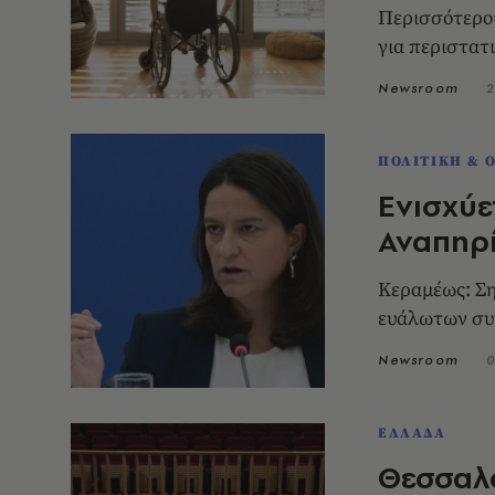
Περισσότεροι
για περιστατ
Newsroom
2
ΠΟΛΙΤΙΚΗ & 
Ενισχύε
Αναπηρί
Κεραμέως: Σ
ευάλωτων συ
Newsroom
0
ΕΛΛΑΔΑ
Θεσσαλο