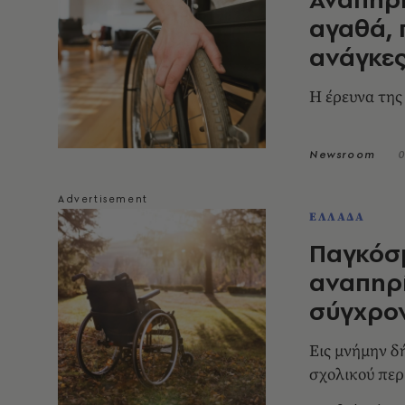
αγαθά, 
ανάγκες
Η έρευνα τη
Newsroom
0
ΕΛΛΑΔΑ
Παγκόσ
αναπηρί
σύγχρον
Εις μνήμην δ
σχολικού περ