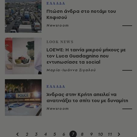
ΕΛΛΑΔΑ
Πτώση άνδρα στο ποτάμι του
Κηφισού
Newsroom
LOOK NEWS
LOEWE: Η ταινία μικρού μήκους με
τον Luca Guadagnino που
εντυπωσίασε τα social
Μαρία-Ιωάννα Σιγαλού
ΕΛΛΑΔΑ
Άνδρας στην Κρήτη απειλεί να
ανατινάξει το σπίτι του με δυναμίτη
Newsroom
2
3
4
5
6
7
8
9
10
11