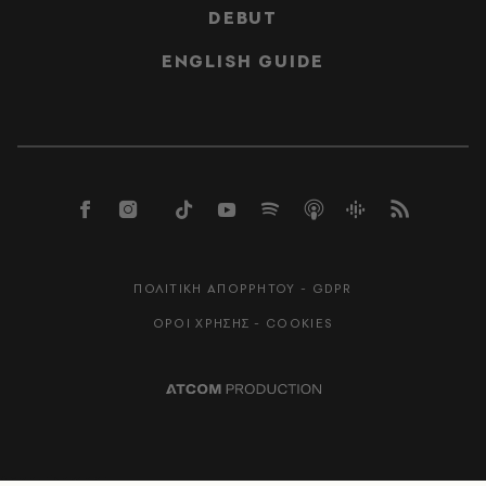
DEBUT
ENGLISH GUIDE
ΠΟΛΙΤΙΚΗ ΑΠΟΡΡΗΤΟΥ - GDPR
ΟΡΟΙ ΧΡΗΣΗΣ - COOKIES