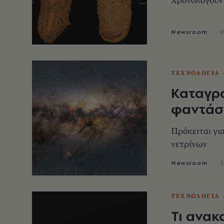
Χρονολογούντ
Newsroom
0
ΤΕΧΝΟΛΟΓΙΑ 
Καταγρ
φαντάσ
Πρόκειται γι
νετρίνων
Newsroom
3
ΤΕΧΝΟΛΟΓΙΑ 
Τι ανακ