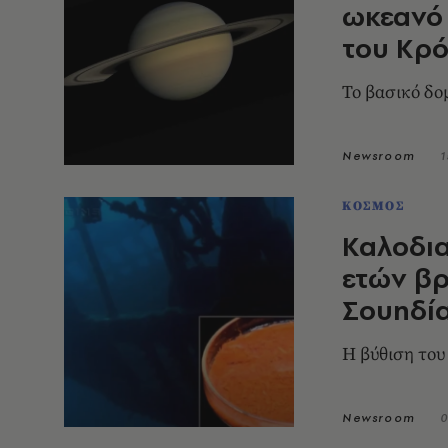
ωκεανό 
του Κρ
Το βασικό δομ
Newsroom
1
ΚΟΣΜΟΣ
Καλοδι
ετών βρ
Σουηδί
Η βύθιση το
Newsroom
0