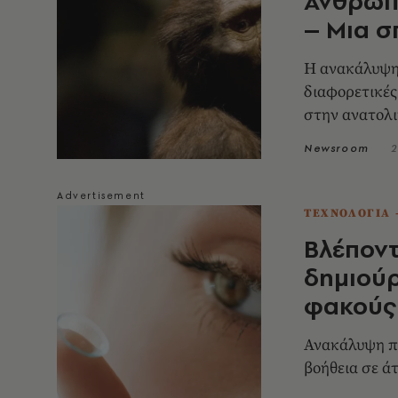
Ανθρωπί
– Μια 
Η ανακάλυψη 
διαφορετικές
στην ανατολι
ετών πριν
Newsroom
2
ΤΕΧΝΟΛΟΓΙΑ 
Βλέποντ
δημιού
φακούς
Ανακάλυψη πο
βοήθεια σε ά