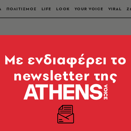
Α
ΠΟΛΙΤΙΣΜΟΣ
LIFE
LOOK
YOUR VOICE
VIRAL
Ζ
Mε ενδιαφέρει το
newsletter της