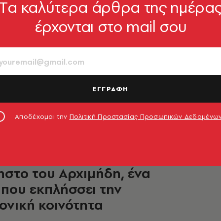
Tα καλύτερα άρθρα της ημέρα
έρχονται στο mail σου
λάθη γράφουν ιστορία: 10
ες εφευρέσεις που
ύφθηκαν εντελώς τυχαία
 ιδέες που αλλάζουν τον κόσμο όταν κανείς δεν
ΕΓΓΡΑΦΗ
6.04.2026, 20:37
Αποδέχομαι την
Πολιτική Προστασίας Προσωπικών Δεδομένω
TURE
φθηκε χαμένη σελίδα από το
στο του Αρχιμήδη, ένα
που εκπλήσσει την
ονική κοινότητα