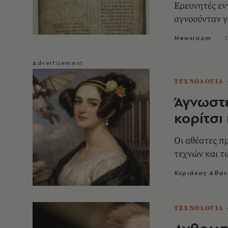
Ερευνητές εν
αγνοούνταν γ
Newsroom
1
ΤΕΧΝΟΛΟΓΙΑ 
Άγνωστε
κορίτσι
Οι αθέατες π
τεχνών και τω
Κυριάκος Αθα
ΤΕΧΝΟΛΟΓΙΑ 