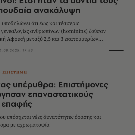
νοι: Έτσι ήταν τα δόντια τους
σπουδαία ανακάλυψη
υποδηλώνει ότι έως και τέσσερις
 γενεαλογίες ανθρωπίνων (hominins) ζούσαν
κή Αφρική μεταξύ 2,5 και 3 εκατομμυρίων
1.08.2025, 17:58
- ΕΠΙΣΤΗΜΗ
ας υπέρυθρα: Επιστήμονες
ργησαν επαναστατικούς
 επαφής
υ υπόσχεται νέες δυνατότητες όρασης και
τομα με αχρωματοψία