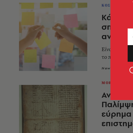
ΚΟΣΜΟΣ
Κάποια 
σπουδαί
ανακαλ
Είναι μερικές
το περιμένει
Newsroom
0
MORE IN CUL
Ανακαλύ
Παλίμψη
εύρημα 
επιστημ