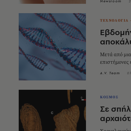
Newsroom
2
ΤΕΧΝΟΛΟΓΙΑ 
Εβδομήν
αποκάλ
Μετά από μια
επιστήμονες
A.V. Team
0
ΚΟΣΜΟΣ
Σε σπήλ
αρχαιό