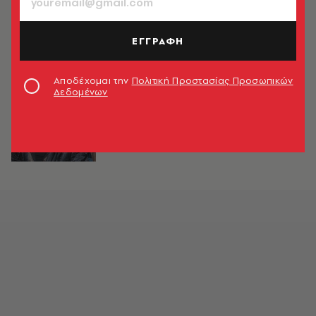
Σασμός: Νέος έρωτας για Αργυρώ -
Ο ηθοποιός που μπαίνει στη σειρά
ΕΓΓΡΑΦΗ
Χαρά Βαμβακούλα
Αποδέχομαι την
Πολιτική Προστασίας Προσωπικών
Δεδομένων
TV & MEDIA
Σασμός: Ο Αργύρης Πανταζάρας
μπαίνει στη σειρά - Ο ρόλος του
Χαρά Βαμβακούλα