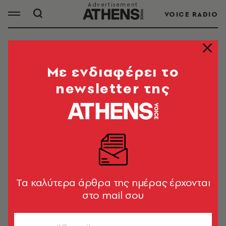
VOICE RADIO
ALPHA TV
Mε ενδιαφέρει το
newsletter της
Ο ALPHA
είναι ελληνικός ιδιωτικός
τηλεοπτικός σταθμός πανελλαδικής εμβέλειας
με έδρα στην Κηφισιά
ΟΛΑ ΤΑ ΑΡΘΡΑ ΤΟΥ TAG
Tα καλύτερα άρθρα της ημέρας έρχονται
ALPHA TV
στο mail σου
TV & MEDIA