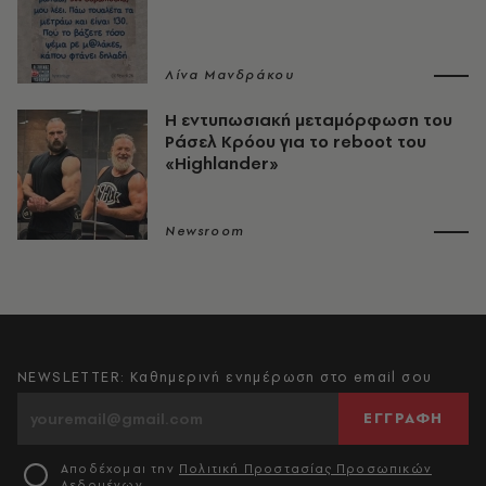
Λίνα Μανδράκου
Η εντυπωσιακή μεταμόρφωση του
Ράσελ Κρόου για το reboot του
«Highlander»
Newsroom
NEWSLETTER: Καθημερινή ενημέρωση στο email σου
ΕΓΓΡΑΦΗ
Αποδέχομαι την
Πολιτική Προστασίας Προσωπικών
Δεδομένων