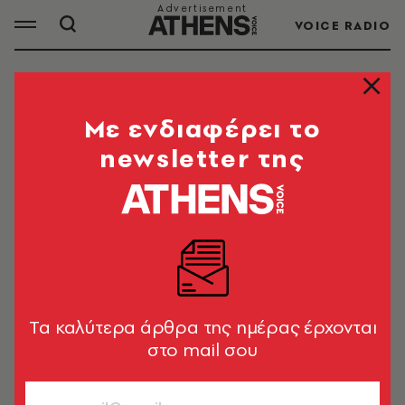
VOICE RADIO
ΑΔΕΔΥ
Mε ενδιαφέρει το
newsletter της
ΟΛΑ ΤΑ ΑΡΘΡΑ ΤΟΥ TAG
ΑΔΕΔΥ
ΚΟΙΝΩΝΙΑ
Πανελλαδική στάση εργασίας από
την ΑΔΕΔΥ - Τι ώρα είναι η
Tα καλύτερα άρθρα της ημέρας έρχονται
συγκέντρωση στα Προπύλαια
στο mail σου
Newsroom