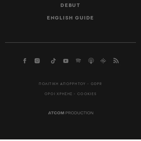
DEBUT
ENGLISH GUIDE
ΠΟΛΙΤΙΚΗ ΑΠΟΡΡΗΤΟΥ - GDPR
ΟΡΟΙ ΧΡΗΣΗΣ - COOKIES