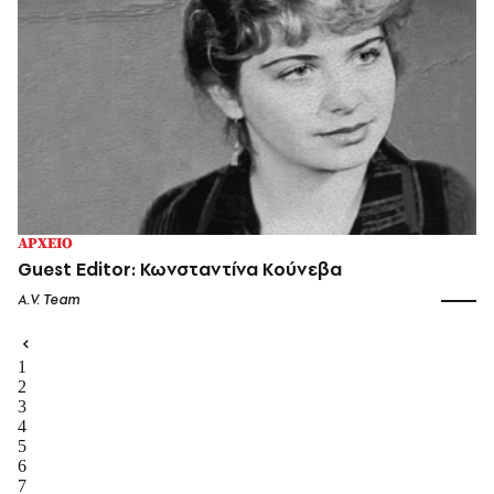
ΑΡΧΕΙΟ
Guest Editor: Κωνσταντίνα Κούνεβα
A.V. Team
1
2
3
4
5
6
7