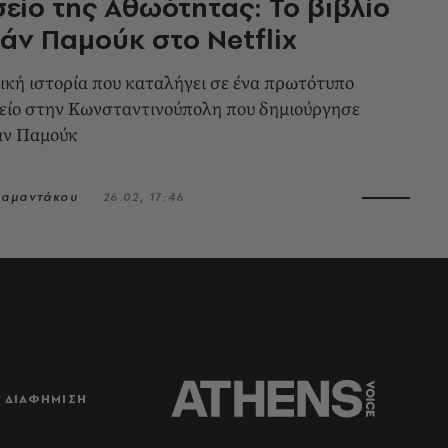
είο της Αθωότητας: Το βιβλίο
άν Παμούκ στο Netflix
κή ιστορία που καταλήγει σε ένα πρωτότυπο
είο στην Κωνσταντινούπολη που δημιούργησε
χάν Παμούκ
ιαμαντάκου
26.02, 17:46
ΔΙΑΦΗΜΙΣΗ