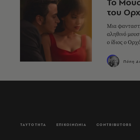
Το Μουσ
του Ορχ
Μια φανταστι
αληθινό μουσ
ο ίδιος ο Ορ
Πόπη Δ
ΤΑΥΤΟΤΗΤΑ
ΕΠΙΚΟΙΝΩΝΙΑ
CONTRIBUTORS