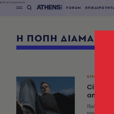
FORUM
ΕΠΙΚΑΙΡΟΤΗΤ
Η ΠΌΠΗ ΔΙΑΜΑΝΤΆ
ΚΙΝΗΜΑΤΟΓΡ
Citizen
απανθρ
Πρόκειται γι
κορόνες περί