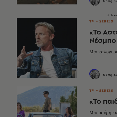
Πόπη Δ
TV + SERIES
«Το Αστ
Νέσμπο 
Μια καλογυρι
Πόπη Δ
TV + SERIES
«Το παι
Μια μαύρη κ