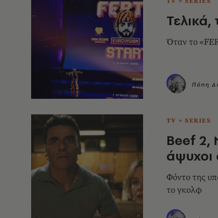
TV + SERIES
Τελικά,
Όταν το «FER
Πόπη Δ
TV + SERIES
Beef 2, 
άψυχοι 
Φόντο της υπ
το γκολφ