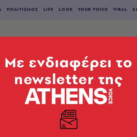
Α
ΠΟΛΙΤΙΣΜΟΣ
LIFE
LOOK
YOUR VOICE
VIRAL
Ζ
ΚΟΥ ΕΊΔΕ
Mε ενδιαφέρει το
newsletter της
ΑΦΟΣ
 Vigilante: Σκουπίδι τραμπικού
ωπισμού
α ένα μανιφέστο αυτοδικίας, επενδυμένο με
 κατάρρευσης του συστήματος δικαιοσύνης