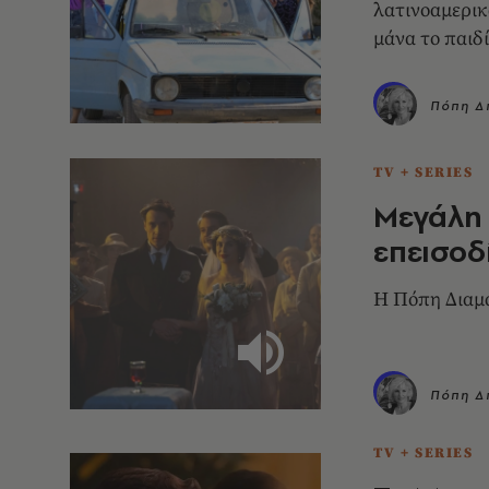
λατινοαμερικ
μάνα το παιδί
Πόπη Δ
TV + SERIES
Μεγάλη 
επεισοδ
Η Πόπη Διαμα
Πόπη Δ
TV + SERIES