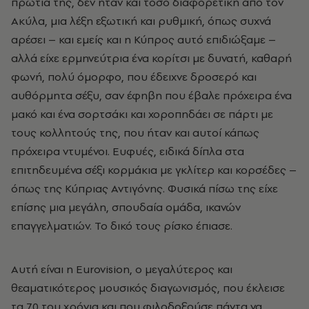
πρωτιά της, δεν ήταν και τόσο διαφορετική από τον
Ακύλα, μια λέξη εξωτική και ρυθμική, όπως συχνά
αρέσει – και εμείς και η Κύπρος αυτό επιδιώξαμε –
αλλά είχε ερμηνεύτρια ένα κορίτσι με δυνατή, καθαρή
φωνή, πολύ όμορφο, που έδειχνε δροσερό και
αυθόρμητα σέξυ, σαν έφηβη που έβαλε πρόχειρα ένα
μακό και ένα σορτσάκι και χοροπηδάει σε πάρτι με
τους κολλητούς της, που ήταν και αυτοί κάπως
πρόχειρα ντυμένοι. Ευφυές, ειδικά δίπλα στα
επιτηδευμένα σέξι κορμάκια με γκλίτερ και κορσέδες –
όπως της Κύπριας Αντιγόνης. Φυσικά πίσω της είχε
επίσης μια μεγάλη, σπουδαία ομάδα, ικανών
επαγγελματιών. Το δικό τους ρίσκο έπιασε.
Αυτή είναι η Eurovision, ο μεγαλύτερος και
θεαματικότερος μουσικός διαγωνισμός, που έκλεισε
τα 70 του χρόνια και που φιλοδοξούσε πάντα να