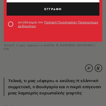
ΕΓΓΡΑΦΗ
Αποδέχομαι την
Πολιτική Προστασίας Προσωπικών
Δεδομένων
Τελικά, τι μας «έφερε» ο Ακύλας © HANNIBAL HANSCHKE /
EPA
Τελικά, τι μας «έφερε» ο Ακύλας; Η ελληνική
συμμετοχή, η Βουλγαρία και η πικρή επίγευση
μιας λαμπερής ευρωπαϊκής γιορτής