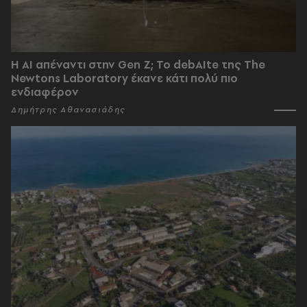
Η AI απέναντι στην Gen Z; Το debAIte της The
Newtons Laboratory έκανε κάτι πολύ πιο
ενδιαφέρον
Δημήτρης Αθανασιάδης