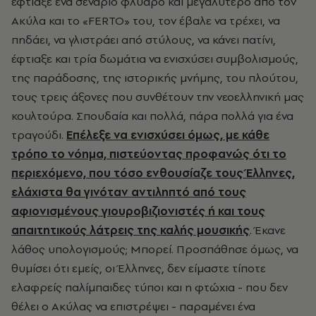
έφτιαξε ένα σενάριο φλύαρο και μεγαλύτερο από τον
Ακύλα και το «FERTO» του, τον έβαλε να τρέχει, να
πηδάει, να γλιστράει από στύλους, να κάνει πατίνι,
έφτιαξε και τρία δωμάτια να ενισχύσει συμβολισμούς,
της παράδοσης, της ιστορικής μνήμης, του πλούτου,
τους τρεις άξονες που συνθέτουν την νεοελληνική μας
κουλτούρα. Σπουδαία και πολλά, πάρα πολλά για ένα
τραγούδι.
Επέλεξε να ενισχύσει όμως, με κάθε
τρόπο το νόημα, πιστεύοντας προφανώς ότι το
περιεχόμενο, που τόσο ενθουσίαζε τους Έλληνες,
ελάχιστα θα γινόταν αντιληπτό από τους
αφιονισμένους γιουροβιζιονιστές ή και τους
απαιτητικούς λάτρεις της καλής μουσικής
. Έκανε
λάθος υπολογισμούς; Μπορεί. Προσπάθησε όμως, να
θυμίσει ότι εμείς, οι Έλληνες, δεν είμαστε τίποτε
ελαφρείς παλίμπαιδες τύποι και η φτώχια - που δεν
θέλει ο Ακύλας να επιστρέψει - παραμένει ένα