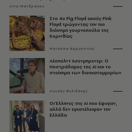
Λίνα Μανδράκου
Στο 4ο Pig Floyd ακούς Pink
Floyd τρώγοντας την πιο
διάσημη γουρνοπούλα της
Κορινθίας
Νατάσσα Καρυστινού
Λέοπολντ Άσενμπρενερ: Ο
Νοστράδαμος της AI και το
στοίχημα των δισεκατομμυρίων
Λουκάς Βελιδάκης
Οι Έλληνες της ΑΙ που έφυγαν,
αλλά δεν εγκατέλειψαν την
Ελλάδα