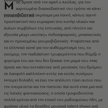
Μ
ας άρεσε από την αρχή ο Ακύλας, για τον
χαριτωμένο διασκεδαστικό του τρόπο να κάνει
γιουροβιζιονικό
ακρόαμα μια λαϊκή, κάπως αγενή
προστακτική που κυριαρχεί στο κυνήγι υλικών και
άυλων συμβόλων της επιτυχίας, από πλούτη και
εξουσία μέχρι «κούπες» ποδοσφαιρικές, μπασκετικές
και εν προκειμένω γιουροβιζιονικές. Ψηφίστηκε από
το ελληνικό κοινό για τον αυθορμητισμό του, το
χιούμορ, την παιδιάστικη τρυφερότητα που θύμιζε η
φιγούρα του και που δεν ξέχασε την μαμά του. Μας
άρεσε και που εκτινάχτηκε από μουσικός του δρόμου
σε λαοφιλή καλλιτέχνη εντός και εκτός συνόρων.
Μπορεί δηλαδή, να έχει την απόλυτη τύχη αυτού που
την ονειρεύεται και την πιστεύει. Και αυτό είναι μια από
τις λαϊκές φαντασιώσεις, η οποία τροφοδοτείται
πολλά χρόνια από την εποχή του ραδιοφώνου ήδη, με
φρέσκο υλικό τα δεκάδες μουσικά talent shows ανά