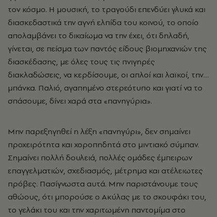
τον κόσμο. Η μουσική, το τραγούδι επενδύει γλυκά και
διασκεδαστικά την αγνή ελπίδα του κοινού, το οποίο
απολαμβάνει το δικαίωμα να την έχει, ότι δηλαδή,
γίνεται, σε πείσμα των παντός είδους βιομηχανιών της
διασκέδασης, με όλες τους τις πνιγηρές
διακλαδώσεις, να κερδίσουμε, οι απλοί και λαϊκοί, την…
μπάνκα. Παλιό, αγαπημένο στερεότυπο και γιατί να το
σπάσουμε, δίνει χαρά στα «πανηγύρια».
Μην παρεξηγηθεί η λέξη «πανηγύρι», δεν σημαίνει
προχειρότητα και χοροπηδητά στο μιντιακό σύμπαν.
Σημαίνει πολλή δουλειά, πολλές ομάδες έμπειρων
επαγγελματιών, σχεδιασμός, μέτρημα και ατέλειωτες
πρόβες. Πασίγνωστα αυτά. Μην παριστάνουμε τους
αθώους, ότι μπορούσε ο Ακύλας με το σκουφάκι του,
το γελάκι του και την χαριτωμένη παντομίμα στο