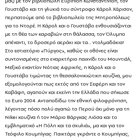
μαζί με τον βιβλιοπώλη Ευριπίδη Κωνσταντινίδη, τον
Γουστάβο και τη γλυκιά του σύντροφο Κάρολ Χάρισον,
περπατούμε από το βιβλιοπωλείο της Μητροπόλεως
για το Ντορέ. Η Κάρολ και ο Γουστάβο ενθουσιάζονται
με τη θέα των καραβιών στη θάλασσα, τον Όλυμπο
απέναντι, το δροσερό αεράκι και τα… ντολμαδάκια!
Στο εστιατόριο «Πύργος», καθώς οι οθόνες είναι
συντονισμένες στο εναρκτήριο παιχνίδι του Μουντιάλ,
Μεξικό εναντίον Νότιας Αφρικής, η Κάρολ και ο
Γουστάβο τιμώντας τη θεσσαλονικιώτικη κουζίνα, μου
εξομολογούνται πως εκτός από τον Σεφέρη και τον
Καβάφη, αγαπούν και εκείνη την Ελλάδα που σήκωσε
το Euro 2004. Ανταποδίδω την εθνική φιλοφρόνηση,
λέγοντας πόσο πολύ αγαπώ το Περού όχι μόνο για τη
Nikei κουζίνα ή τον Μάριο Βάργκας Λιόσα και το
εμβληματικό «Η Πόλη και τα σκυλιά», μα και για τον
Τεόφιλο Κουμπίγιας. Παικτάρε γκράντε ο Κουμπίγιας,