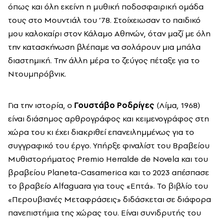
όπως και όλη εκείνη η μυθική ποδοσφαιρική ομάδα
τους στο Μουντιάλ του ’78. Στοίχειωσαν το παιδικό
μου καλοκαίρι στον Κάλαμο Αθηνών, όταν μαζί με όλη
την κατασκήνωση βλέπαμε να σολάρουν μια μπάλα
διαστημική. Την άλλη μέρα το ζεύγος πέταξε για το
Ντουμπρόβνικ.
Για την ιστορία, ο
Γουστάβο Ροδρίγες
(Λίμα, 1968)
είναι διάσημος αρθρογράφος και κειμενογράφος στη
χώρα του κι έχει διακριθεί επανειλημμένως για το
συγγραφικό του έργο. Υπήρξε φιναλίστ του Βραβείου
Μυθιστορήματος Premio Herralde de Novela και του
βραβείου Planeta-Casamerica και το 2023 απέσπασε
το βραβείο Alfaguara για τους «Επτά». Το βιβλίο του
«Περουβιανές Μεταφράσεις» διδάσκεται σε διάφορα
πανεπιστήμια της χώρας του. Είναι συνιδρυτής του