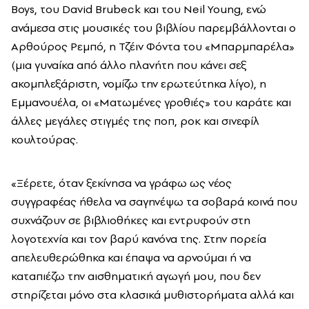
Boys, του David Brubeck και του Neil Young, ενώ
ανάμεσα στις μουσικές του βιβλίου παρεμβάλλονται ο
Αρθούρος Ρεμπό, η Τζέιν Φόντα του «Μπαρμπαρέλα»
(μια γυναίκα από άλλο πλανήτη που κάνει σεξ
ακομπλεξάριστη, νομίζω την ερωτεύτηκα λίγο), η
Εμμανουέλα, οι «Ματωμένες γροθιές» του καράτε και
άλλες μεγάλες στιγμές της ποπ, ροκ και σινεφίλ
κουλτούρας.
«Ξέρετε, όταν ξεκίνησα να γράφω ως νέος
συγγραφέας ήθελα να σαγηνέψω τα σοβαρά κοινά που
συχνάζουν σε βιβλιοθήκες και εντρυφούν στη
λογοτεχνία και τον βαρύ κανόνα της. Στην πορεία
απελευθερώθηκα και έπαψα να αρνούμαι ή να
καταπιέζω την αισθηματική αγωγή μου, που δεν
στηρίζεται μόνο στα κλασικά μυθιστορήματα αλλά και