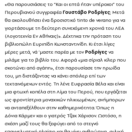
«Θα παρουσιάσεις το “Και οι επτά ήταν υπέροχοι” του
Περουβιανού συγγραφέα
Γουστάβο Ροδρίγες
; Μετά
θα ακολουθήσει ένα δροσιστικό tinto de verano για να
γιορτάσουμε τη δεύτερη συνεχόμενη χρονιά του ΛΕΑ
(Λογοτεχνία Εν Αθήναις)». Δέχτηκα την πρόταση του
βιβλιοπώλη Ευριπίδη Κωνσταντινίδη. Κι έτσι λίγες
μέρες μετά, νά ’μαστε παρέα με τον
Ροδρίγες
να
μιλάμε για το βιβλίο του. Αφορά «μια σίριαλ κίλερ που
σκοτώνει από αγάπη», έτσι παρουσίασε την ηρωίδα
του, μη διστάζοντας να κάνει σπόιλερ επί των
τεκταινόμενων εντός. Τη λένε Ευφρασία Βέλα και είναι
μια φτωχή κοπέλα στη Λίμα του Περού, που εργάζεται
ως φροντίστρια μοναχικών ηλικιωμένων, ανήμπορων
να ανταπεξέλθουν στην καθημερινότητα. Όπως η
Δόνια Κάρμεν και ο γιατρός Τζακ Χάρισον. Ωστόσο, η
σχέση μαζί τους θα ξεφύγει από το στεγνό
επαγγελματικό πλαίσιο και θα γίνει ανθρώπινη, φιλική,