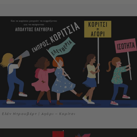
Ελέν Ντρουβέρτ | Αγόρι – Κορίτσι