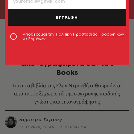
ΕΓΓΡΑΦΗ
Ελέν Ντρουβέρτ | Αγόρι – Κορίτσι
Αποδέχομαι την
Πολιτική Προστασίας Προσωπικών
Δεδομένων
ΒΙΒΛΙΟ
Ελέν Ντρουβέρτ: Παιδικά βιβλία
εικονογραφημένα σαν Art
Books
Γιατί τα βιβλία της Ελέν Ντρουβέρτ θεωρούνται
από τα πιο ξεχωριστά της σύγχρονης παιδικής
γνώσης και εικονογράφησης
Δήμητρα Γκρους
23.11.2025, 10:35
7’ ΔΙΑΒΑΣΜΑ