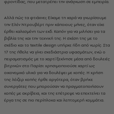
φροντίδας, που μετατρέπει την ανάγνωση σε εμπειρία.
Αλλά πώς τα φτιάχνει; Είχαμε τη χαρά να γνωρίσουμε
την Ελέν Ντρουβέρτ πριν κάποιους μήνες, όταν είχε
έρθει καλεσμένη των εκδ. Καπόν για να μιλήσει για τα
βιβλία της και την τεχνική της. Η σχέση της με το
σχέδιο και το textile design υπήρχε ήδη από νωρίς. Στα
17 της ήθελε να γίνει σχεδιάστρια υφασμάτων, ενώ ο
πειραματισμός με το χαρτί ξεκίνησε μέσα από δουλειές
βιτρινών στο Παρίσι: χρησιμοποιούσε χαρτί ως
οικονομικό υλικό για να δουλέψει με κοπές. Η χρήση
της λέιζερ κοπής ήρθε αργότερα, όταν βρήκε
συνεργάτες που μπορούσαν να πραγματοποιήσουν
κοπές με ακρίβεια, και της επέτρεψε να επεκτείνει τα
έργα της σε πιο περίπλοκα και λεπτομερή κομμάτια.