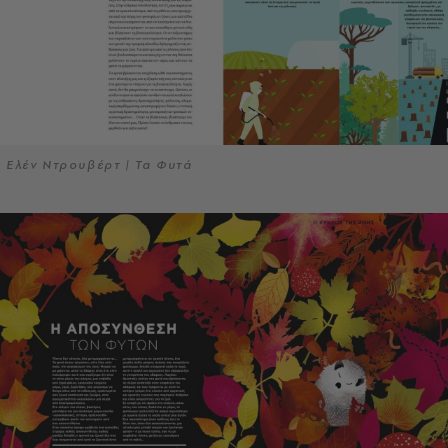
Ελέν Ντρουβέρτ | Τα Φυτά