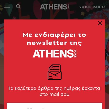
VOICE RADIO
Mε ενδιαφέρει το
newsletter της
Tα καλύτερα άρθρα της ημέρας έρχονται
στο mail σου