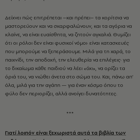
Δείχνει πώς επιτρέπεται
–
και πρέπει
–
τα κορίτσια να
μαστορεύουν και να σκαρφαλώνουν, και τα αγόρια να
κλαίνε, να είναι ευαίσθητα, να ζητούν αγκαλιά. Θυμίζει
ότι οι ρόλοι δεν είναι φυσικοί νόμοι· είναι κατασκευές
που μπορούμε να ξεπεράσουμε. Μιλά για τη χαρά, το
παιχνίδι, την αποδοχή, την ελευθερία να επιλέγεις· για
το δικαίωμα κάθε παιδιού να λέει «όχι», να ορίζει τα
όριά του, να νιώθει άνετα στο σώμα του. Και, πάνω απ’
όλα, μιλά για την αγάπη — για έναν κόσμο όπου το
φύλο δεν περιορίζει, αλλά ανοίγει δυνατότητες.
***
Γιατί λοιπόν είναι ξεχωριστά αυτά τα βιβλία των