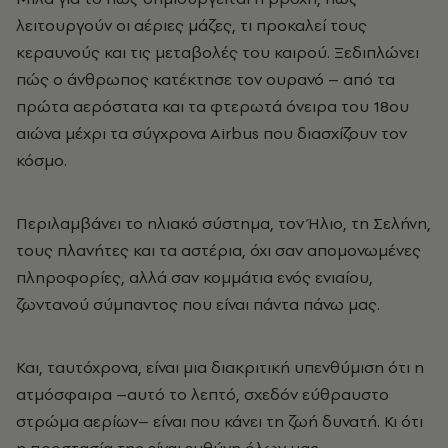
λειτουργούν οι αέριες μάζες, τι προκαλεί τους
κεραυνούς και τις μεταβολές του καιρού. Ξεδιπλώνει
πώς ο άνθρωπος κατέκτησε τον ουρανό
–
από τα
πρώτα αερόστατα και τα φτερωτά όνειρα του 18ου
αιώνα μέχρι τα σύγχρονα Airbus που διασχίζουν τον
κόσμο.
Περιλαμβάνει το ηλιακό σύστημα, τον Ήλιο, τη Σελήνη,
τους πλανήτες και τα αστέρια, όχι σαν απομονωμένες
πληροφορίες, αλλά σαν κομμάτια ενός ενιαίου,
ζωντανού σύμπαντος που είναι πάντα πάνω μας.
Και, ταυτόχρονα, είναι μια διακριτική υπενθύμιση ότι η
ατμόσφαιρα
–
αυτό το λεπτό, σχεδόν εύθραυστο
στρώμα αερίων
–
είναι που κάνει τη ζωή δυνατή. Κι ότι
η προστασία της είναι ευθύνη όλων μας.