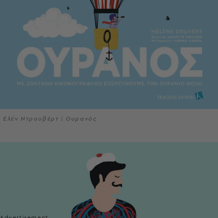
Ελέν Ντρουβέρτ | Ουρανός