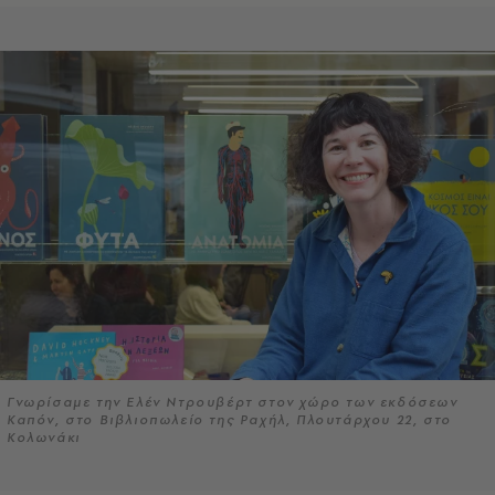
Γνωρίσαμε την Ελέν Ντρουβέρτ στον χώρο των εκδόσεων
Καπόν, στο Βιβλιοπωλείο της Ραχήλ, Πλουτάρχου 22, στο
Κολωνάκι