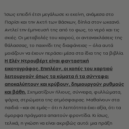
Ίσως επειδή έτσι μεγάλωσε κι εκείνη, ανάμεσα στο
Παρίσι και την Ακτή των Βάσκων, δίπλα στον ωκεανό.
Αντλεί την έμπνευσή της από το φως, το νερό και τις
σκιές. Οι μεταβολές του καιρού, οι αντανακλάσεις της
θάλασσας, το παιχνίδι της διαφάνειας – όλα αυτά
μοιάζουν να έχουν περάσει μέσα στα ίδια της τα βιβλία.
Η Ελέν Ντρουβέρτ είναι φανταστική
εικονογράφος. Επιπλέον, οι κοπές του χαρτιού
λειτουργούν όπως τα κύματα ή τα σύννεφα:
αποκαλύπτουν και κρύβουν, δημιουργούν ρυθμούς
και βάθη.
Σχηματίζουν ήλιους, σύννεφα, φυλλώματα,
ψάρια, στρώματα της ατμόσφαιρας. Μαθαίνουν στα
παιδιά
–
και σε εμάς
–
ότι η λεπτότητα έχει αξία, ότι τα
όμορφα πράγματα απαιτούν φροντίδα. Κι ίσως,
τελικά, η γνώση να είναι ακριβώς αυτό: μια πράξη