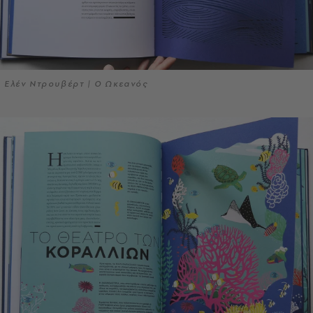
Ελέν Ντρουβέρτ | Ο Ωκεανός