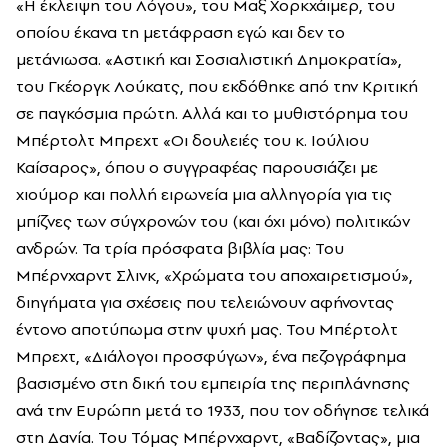
«Η έκλειψη του Λόγου», του Μαξ Χορκχάιμερ, του
οποίου έκανα τη μετάφραση εγώ και δεν το
μετάνιωσα. «Αστική και Σοσιαλιστική Δημοκρατία»,
του Γκέοργκ Λούκατς, που εκδόθηκε από την Κριτική
σε παγκόσμια πρώτη. Αλλά και το μυθιστόρημα του
Μπέρτολτ Μπρεχτ «Οι δουλειές του κ. Ιούλιου
Καίσαρος», όπου ο συγγραφέας παρουσιάζει με
χιούμορ και πολλή ειρωνεία μια αλληγορία για τις
μπίζνες των σύγχρονών του (και όχι μόνο) πολιτικών
ανδρών. Τα τρία πρόσφατα βιβλία μας: Του
Μπέρνχαρντ Σλινκ, «Χρώματα του αποχαιρετισμού»,
διηγήματα για σχέσεις που τελειώνουν αφήνοντας
έντονο αποτύπωμα στην ψυχή μας. Του Μπέρτολτ
Μπρεχτ, «Διάλογοι προσφύγων», ένα πεζογράφημα
βασισμένο στη δική του εμπειρία της περιπλάνησης
ανά την Ευρώπη μετά το 1933, που τον οδήγησε τελικά
στη Δανία. Του Τόμας Μπέρνχαρντ, «Βαδίζοντας», μια