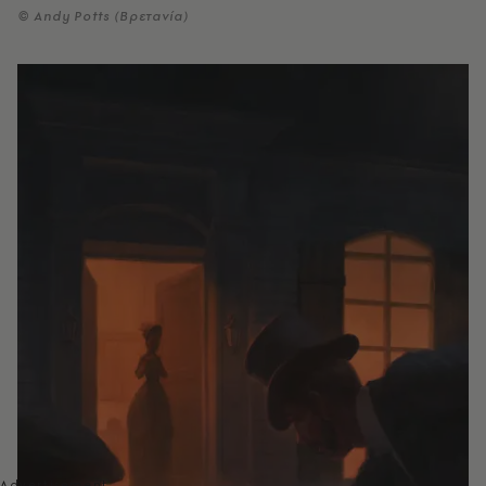
© Andy Potts (Βρετανία)