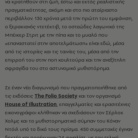
να κρατηθούν στη ζωή, έστω και εκτός ρεαλιστικής
πραγματικότητας, ακόμη και στο πιο αταίριαστο
περιβάλλον. 130 χρόνια μετά την πρώτη του εμφάνιση,
ο ξερακιανός ντετέκτιβ, το οστεώδες λαγωνικό της
Μπέικερ Στριτ με την πίπα και το μυαλό που
«επαναστατεί στην αποτελμάτωση» είναι εδώ, μέσα
από τις ιστορίες και τις ταινίες του, μέσα από την
επιρροή του στην ποπ κουλτούρα και την ανεξίτηλη
σφραγίδα του στο αστυνομικό μυθιστόρημα.
Σε έναν νέο διαγωνισμό που πραγματοποιήθηκε από
τις εκδόσεις
The Folio Society
και τον οργανισμό
House of Illustration
, επαγγελματίες και ερασιτέχνες
εικονογράφοι κλήθηκαν να σχεδιάσουν τον Σέρλοκ
Χολμς και το μυθιστορηματικό σύμπαν του Κόναν
Ντόιλ υπό το δικό τους πρίσμα. 450 συμμετοχές έγιναν
δεκτές και προέκυψαν 24 φιναλίστ, με τον τελικό