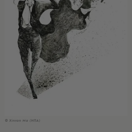
© Xinran Ma (ΗΠΑ)