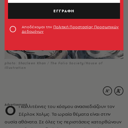
ΕΓΓΡΑΦΗ
Αποδέχομαι την
Πολιτική Προστασίας Προσωπικών
Δεδομένων
photo: Shazleen Khan / The Folio Society/House of
Illustration
Ο
ι καλλιτέχνες του κόσμου ανασχεδιάζουν τον
Σέρλοκ Χολμς. Τα ωραία θέματα είναι στην
ουσία αθάνατα. Σε όλες τις περιστάσεις κατορθώνουν