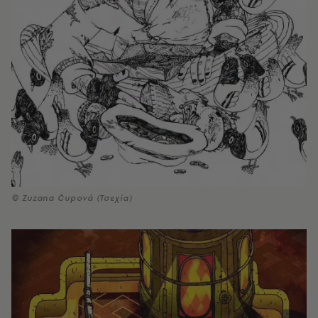
© Zuzana Čupová (Τσεχία)