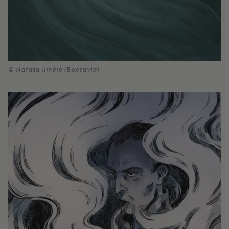
© Nataša Ilinčić (Βρετανία)