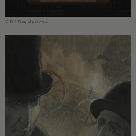
© Erik Freij (Βρετανία)