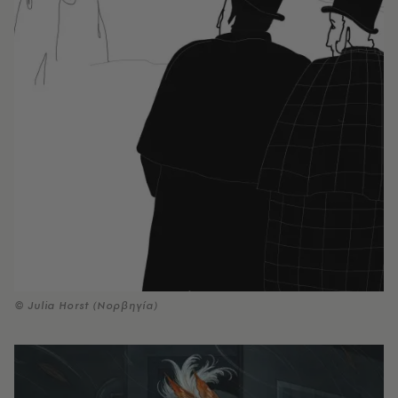
© Julia Horst (Νορβηγία)