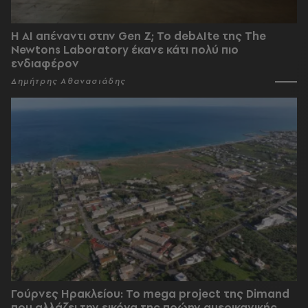
Η AI απέναντι στην Gen Z; Το debAIte της The
Newtons Laboratory έκανε κάτι πολύ πιο
ενδιαφέρον
Δημήτρης Αθανασιάδης
Γούρνες Ηρακλείου: To mega project της Dimand
που αλλάζει την εικόνα της πρώην αμερικανικής