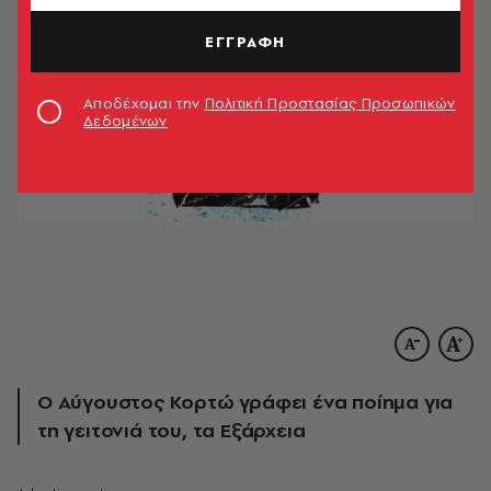
ΕΓΓΡΑΦΗ
Αποδέχομαι την
Πολιτική Προστασίας Προσωπικών
Δεδομένων
Ο Αύγουστος Κορτώ γράφει ένα ποίημα για
τη γειτονιά του, τα Εξάρχεια