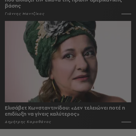
βάσης
Γιάννης Μαντζίκος
Ελισάβετ Κωνσταντινίδου: «Δεν τελειώνει ποτέ η
επιδίωξη να γίνεις καλύτερος»
Δημήτρης Καραθάνος