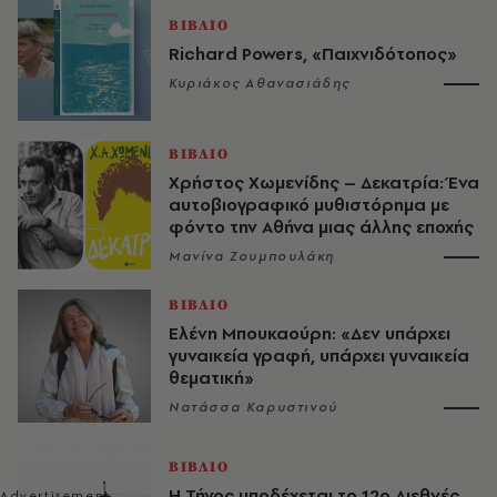
ΒΙΒΛΙΟ
Richard Powers, «Παιχνιδότοπος»
Κυριάκος Αθανασιάδης
ΒΙΒΛΙΟ
Χρήστος Χωμενίδης – Δεκατρία: Ένα
αυτοβιογραφικό μυθιστόρημα με
φόντο την Αθήνα μιας άλλης εποχής
Μανίνα Ζουμπουλάκη
ΒΙΒΛΙΟ
Ελένη Μπουκαούρη: «Δεν υπάρχει
γυναικεία γραφή, υπάρχει γυναικεία
θεματική»
Νατάσσα Καρυστινού
ΒΙΒΛΙΟ
Η Τήνος υποδέχεται το 12ο Διεθνές