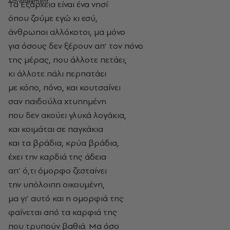
Τ
α Εξάρχεια είναι ένα νησί
όπου ζούμε εγώ κι εσύ,
άνθρωποι αλλόκοτοι, μα μόνο
για όσους δεν ξέρουν απ’ τον πόνο
της μέρας, που άλλοτε πετάει,
κι άλλοτε πάλι περπατάει
με κόπο, πόνο, και κουτσαίνει
σαν παιδούλα χτυπημένη
που δεν ακούει γλυκά λογάκια,
και κοιμάται σε παγκάκια
και τα βράδια, κρύα βράδια,
έχει την καρδιά της άδεια
απ’ ό,τι όμορφο ζεσταίνει
την υπόλοιπη οικουμένη,
μα γι’ αυτό και η ομορφιά της
φαίνεται από τα καρφιά της
που τρυπούν βαθιά. Μα όσο