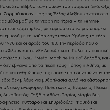
ό Ροκ». Στο «Βιβλίο των ηρώων του τρόμου» (εκδ. Οξύ
υ Ζορμπά και ανιψιός της Έλλης Αλεξίου χάνεται στο
παραμύθα μαζί με τη νεαρή ποιήτρια – τη Femme
ξάρτητοι εξαρτημένοι, με ταμπού στο να μην υπάρχει
αι εμμονή με τη μαύρη λογοτεχνία. Χρόνος τα τέλη
υ 1970 και οι αρχές τoυ ’80. Την περίοδο που ο
ο «Φλου» και το «Εν Λευκώ» και η Γιόλα την ποιητική
Μετάλλου Ήχοι», “Μetal Machine Music” δηλαδή, και 
 δεν έβγαινε από τα πικάπ τους. Τόπος η Αθήνα, με
έκια και ανθρώπους της εποχής που δυναμώνουν την
εδώ δεν μιλάμε για μυθοπλασία αλλά για εξιστόρησ
οπολιτικές αναφορές. Πολυτεχνείο, Εξάρχεια, Πλάκα,
, Λυκαβηττός. Ταξίδια Αθήνα-Παρίσι, Μagic Bus,
ραφήσεις, Κύτταρο και Σπυριδούλα, Φουκό και
Dylan και Purple Haze. Αre you experienced?
-