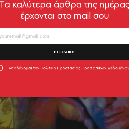
Tα καλύτερα άρθρα της ημέρα
έρχονται στο mail σου
ΕΓΓΡΑΦΗ
Αποδέχομαι την
Πολιτική Προστασίας Προσωπικών Δεδομένω