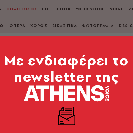
Α
ΠΟΛΙΤΙΣΜΟΣ
LIFE
LOOK
YOUR VOICE
VIRAL
Ζ
Ο - ΟΠΕΡΑ
ΧΟΡΟΣ
ΕΙΚΑΣΤΙΚΑ
ΦΩΤΟΓΡΑΦΙΑ
DESI
Mε ενδιαφέρει το
newsletter της
ογοτεχνίας: Βιογρα