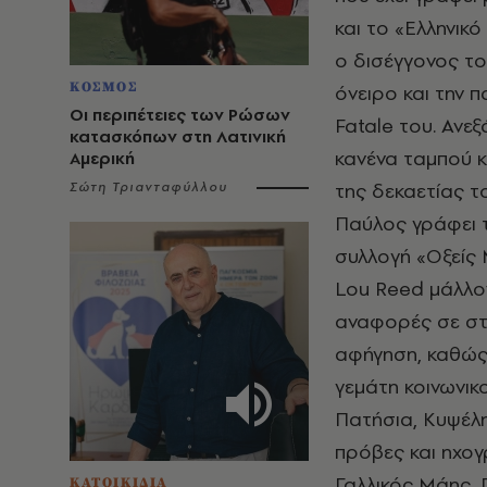
και το «Ελληνικ
ο δισέγγονος το
ΚΟΣΜΟΣ
όνειρο και την 
Οι περιπέτειες των Ρώσων
Fatale του. Ανε
κατασκόπων στη Λατινική
κανένα ταμπού κ
Αμερική
της δεκαετίας το
Σώτη Τριανταφύλλου
Παύλος γράφει τ
συλλογή «Οξείς 
Lou Reed μάλλον
αναφορές σε στ
αφήγηση, καθώς 
γεμάτη κοινωνικ
Πατήσια, Kυψέλη
πρόβες και ηχογ
Γαλλικός Μάης, 
ΚΑΤΟΙΚΙΔΙΑ