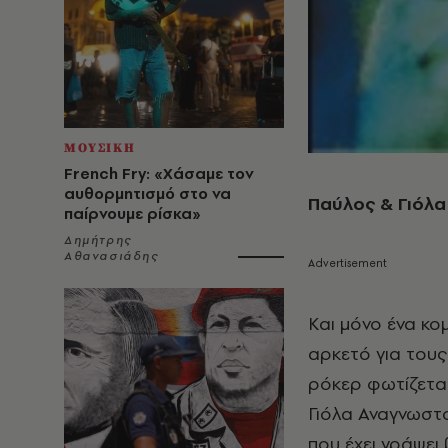
ΜΟΥΣΙΚΗ
French Fry: «Χάσαμε τον
αυθορμητισμό στο να
Παύλος & Γιόλα
παίρνουμε ρίσκα»
Δημήτρης
Αθανασιάδης
Και μόνο ένα κο
αρκετό για τους
ρόκερ φωτίζεται
Γιόλα Αναγνωστ
που έχει γράψει 