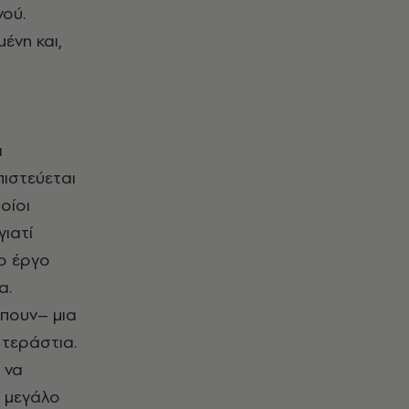
νού.
ένη και,
ά
πιστεύεται
οίοι
ιατί
ο έργο
α.
έπουν– μια
 τεράστια.
 να
ς μεγάλο