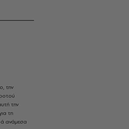
ο, την
προτού
αυτή την
για τη
ορά ανάμεσα