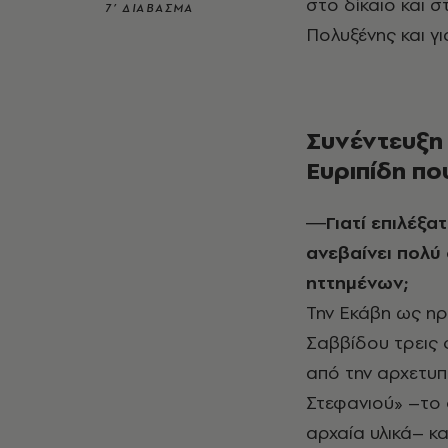
στο δίκαιο και σ
7’ ΔΙΑΒΑΣΜΑ
Πολυξένης και γι
Συνέντευξη 
Ευριπίδη πο
―Γιατί επιλέξατε να ανεβάσετε τώρα την «Εκάβη», μια τραγωδία που δεν
ανεβαίνει πολύ
ηττημένων;
Την Εκάβη ως ηρ
Σαββίδου τρεις 
από την αρχετυπ
Στεφανιού» –το 
αρχαία υλικά– κ