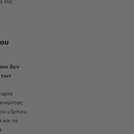
α της
του
 των
Μαρία
εκινώντας
ου «Τρίτου
 και τα
α