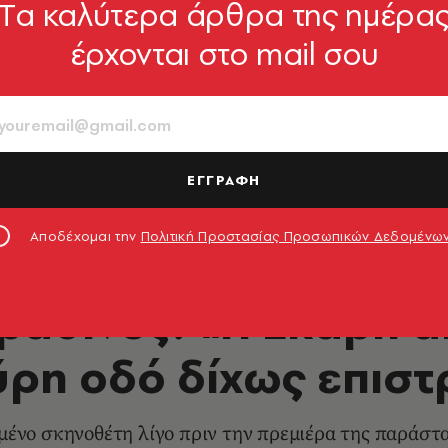
Tα καλύτερα άρθρα της ημέρα
έρχονται στο mail σου
ΕΓΓΡΑΦΗ
Αποδέχομαι την
Πολιτική Προστασίας Προσωπικών Δεδομένω
ΘΕΑΤΡΟ - ΟΠΕΡΑ
βαθινός: «Η Εκάβη 
ύρη οδό δίχως επισ
μένο σκηνοθέτη λίγο πριν την πρεμιέρα της παράσ