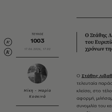
ΤΕΥΧΟΣ
O Στάθης Λ
1003
του Ευριπί
χρόνων τη
17.06.2026, 17:02
Ο
Στάθης Λιβαθ
τελευταία παρά
κλείσει, στο τέλ
Νίκη - Μαρία
Κοσκινά
αφορμή, μιλήσαμε
συνομιλία του κ