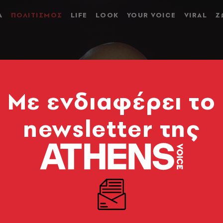
Α
ΠΟΛΙΤΙΣΜΟΣ
LIFE
LOOK
YOUR VOICE
VIRAL
Ζ
Mε ενδιαφέρει το
newsletter της