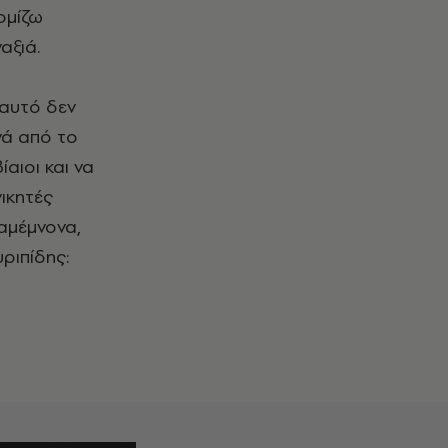
ομίζω
αξιά.
 αυτό δεν
νά από το
ίαιοι και να
νικητές
γαμέμνονα,
υριπίδης: