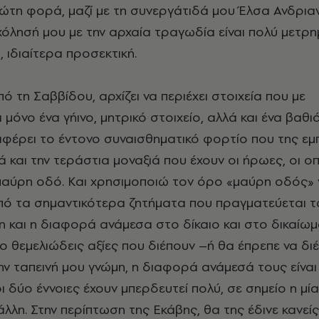
ώτη φορά, μαζί με τη συνεργάτιδά μου Έλσα Ανδρια
όλησή μου με την αρχαία τραγωδία είναι πολύ μετρημ
 ιδιαίτερα προσεκτική.
ό τη Σαββίδου, αρχίζει να περιέχει στοιχεία που με
 μόνο ένα γήινο, μητρικό στοιχείο, αλλά και ένα βαθι
φέρει το έντονο συναισθηματικό φορτίο που της εμ
ά και την τεράστια μοναξιά που έχουν οι ήρωες, οι οπ
αύρη οδό. Και χρησιμοποιώ τον όρο «μαύρη οδός» γ
από τα σημαντικότερα ζητήματα που πραγματεύεται τ
νη και η διαφορά ανάμεσα στο δίκαιο και στο δικαίωμ
ο θεμελιώδεις αξίες που διέπουν –ή θα έπρεπε να δι
ην ταπεινή μου γνώμη, η διαφορά ανάμεσά τους είναι
ι δύο έννοιες έχουν μπερδευτεί πολύ, σε σημείο η μία
λλη. Στην περίπτωση της Εκάβης, θα της έδινε κανεί