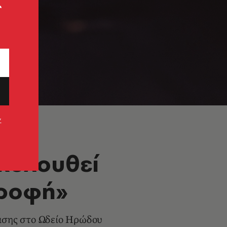
ς
ν
ακολουθεί
τροφή»
τασης στο Ωδείο Ηρώδου